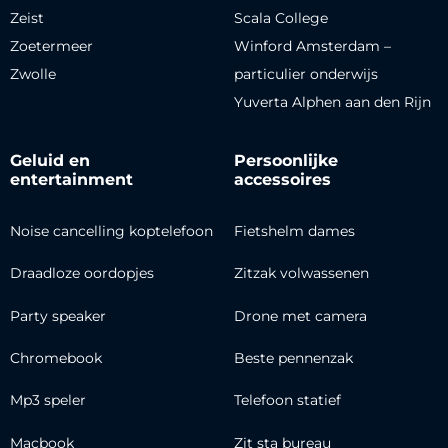
Zeist
Scala College
Zoetermeer
Winford Amsterdam –
Zwolle
particulier onderwijs
Yuverta Alphen aan den Rijn
Geluid en
Persoonlijke
entertainment
accessoires
Noise cancelling koptelefoon
Fietshelm dames
Draadloze oordopjes
Zitzak volwassenen
Party speaker
Drone met camera
Chromebook
Beste pennenzak
Mp3 speler
Telefoon statief
Macbook
Zit sta bureau