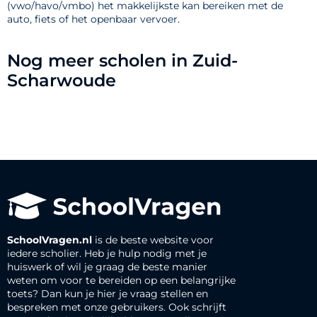
(vwo/havo/vmbo) het makkelijkste kan bereiken met de
auto, fiets of het openbaar vervoer.
Nog meer scholen in Zuid-
Scharwoude
SchoolVragen.nl
is de beste website voor
iedere scholier. Heb je hulp nodig met je
huiswerk of wil je graag de beste manier
weten om voor te bereiden op een belangrijke
toets? Dan kun je hier je vraag stellen en
bespreken met onze gebruikers. Ook schrijft