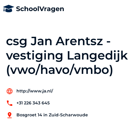
csg Jan Arentsz -
vestiging Langedijk
(vwo/havo/vmbo)
http://www.ja.nl/
+31 226 343 645
Bosgroet 14 in Zuid-Scharwoude