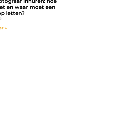
otograaf inhuren: hoe
et en waar moet een
op letten?
6
er »