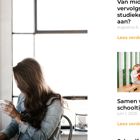
Van mid
vervolgs
studiek
aan?
augustus 6,
Lees verd
Samen w
schoolti
juni 1, 2026
Lees verd