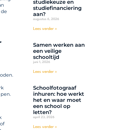
studiekeuze en
an
studiefinanciering
m de
aan?
augustus 6, 2026
Lees verder »
r
Samen werken aan
een veilige
schooltijd
juni 1, 2026
Lees verder »
loden.
Schoolfotograaf
rk
inhuren: hoe werkt
 pen.
het en waar moet
een school op
letten?
k
april 23, 2026
of
Lees verder »