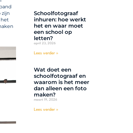
m
kband
Schoolfotograaf
zijn
inhuren: hoe werkt
 het
het en waar moet
 maken
een school op
letten?
april 23, 2026
Lees verder »
Wat doet een
schoolfotograaf en
waarom is het meer
dan alleen een foto
maken?
maart 19, 2026
Lees verder »