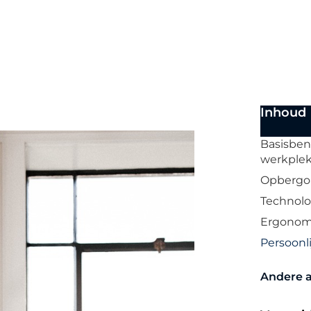
Inhoud
Basisben
werkple
Opbergop
Technolo
Ergonom
Persoonl
Andere a