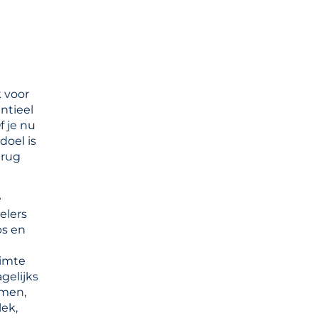
k voor
ntieel
 je nu
doel is
erug
e
elers
ps en
uimte
gelijks
emen,
ek,