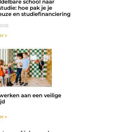
delbare school naar
tudie: hoe pak je je
euze en studiefinanciering
 2026
er »
erken aan een veilige
jd
er »