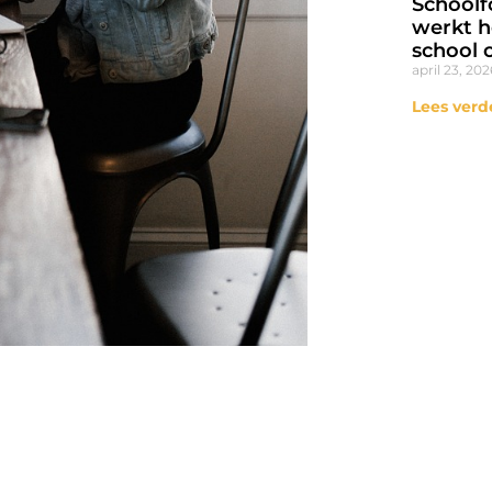
Schoolf
werkt h
school 
april 23, 202
Lees verd