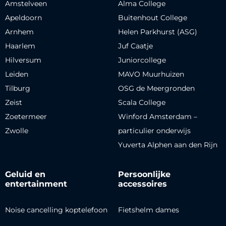
Amstelveen
Alma College
Apeldoorn
Buitenhout College
Arnhem
Helen Parkhurst (ASG)
Haarlem
Juf Caatje
Hilversum
Juniorcollege
Leiden
MAVO Muurhuizen
Tilburg
OSG de Meergronden
Zeist
Scala College
Zoetermeer
Winford Amsterdam –
Zwolle
particulier onderwijs
Yuverta Alphen aan den Rijn
Geluid en
Persoonlijke
entertainment
accessoires
Noise cancelling koptelefoon
Fietshelm dames