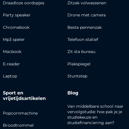
Draadloze oordopjes
Zitzak volwassenen
Party speaker
Drone met camera
Chromebook
Beste pennenzak
Mp3 speler
Telefoon statief
Macbook
Zit sta bureau
E-reader
Plakspiegel
Laptop
Stuntstep
Sport en
Blog
vrijetijdsartikelen
Van middelbare school naar
vervolgstudie: hoe pak je je
Popcornmachine
studiekeuze en
studiefinanciering aan?
Broodtrommel