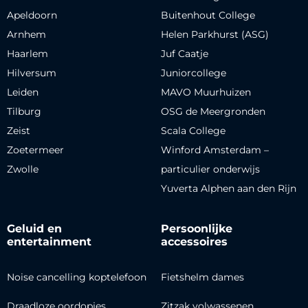
Apeldoorn
Buitenhout College
Arnhem
Helen Parkhurst (ASG)
Haarlem
Juf Caatje
Hilversum
Juniorcollege
Leiden
MAVO Muurhuizen
Tilburg
OSG de Meergronden
Zeist
Scala College
Zoetermeer
Winford Amsterdam –
Zwolle
particulier onderwijs
Yuverta Alphen aan den Rijn
Geluid en
Persoonlijke
entertainment
accessoires
Noise cancelling koptelefoon
Fietshelm dames
Draadloze oordopjes
Zitzak volwassenen