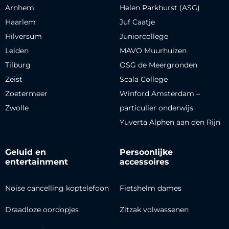
Arnhem
Helen Parkhurst (ASG)
Haarlem
Juf Caatje
Hilversum
Juniorcollege
Leiden
MAVO Muurhuizen
Tilburg
OSG de Meergronden
Zeist
Scala College
Zoetermeer
Winford Amsterdam –
Zwolle
particulier onderwijs
Yuverta Alphen aan den Rijn
Geluid en
Persoonlijke
entertainment
accessoires
Noise cancelling koptelefoon
Fietshelm dames
Draadloze oordopjes
Zitzak volwassenen