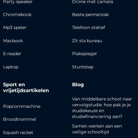
Party speaker
Drone met camera
Chromebook
Beste pennenzak
Mp3 speler
Telefoon statief
Macbook
Zit sta bureau
E-reader
Plakspiegel
Laptop
Stuntstep
Sport en
Blog
vrijetijdsartikelen
Van middelbare school naar
vervolgstudie: hoe pak je je
Popcornmachine
studiekeuze en
studiefinanciering aan?
Broodtrommel
Samen werken aan een
veilige schooltijd
Squash racket