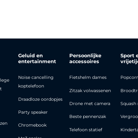
Geluid en
Persoonlijke
Sport 
entertainment
accessoires
vrijeti
Noise cancelling
Fietshelm dames
Popcor
lege
koptelefoon
t
Zitzak volwassenen
Broodt
Draadloze oordopjes
Drone met camera
Squash 
Party speaker
Beste pennenzak
Vergroo
zen
Chromebook
Telefoon statief
Kindert