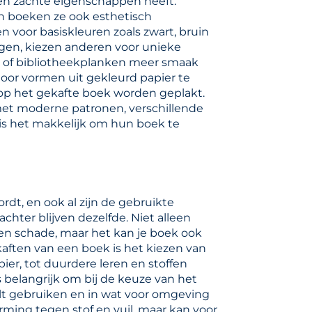
is en zachte eigenschappen heeft.
n boeken ze ook esthetisch
voor basiskleuren zoals zwart, bruin
ngen, kiezen anderen voor unieke
e of bibliotheekplanken meer smaak
or vormen uit gekleurd papier te
 op het gekafte boek worden geplakt.
et moderne patronen, verschillende
 is het makkelijk om hun boek te
dt, en ook al zijn de gebruikte
achter blijven dezelfde. Niet alleen
en schade, maar het kan je boek ook
 kaften van een boek is het kiezen van
ier, tot duurdere leren en stoffen
 belangrijk om bij de keuze van het
lt gebruiken en in wat voor omgeving
ming tegen stof en vuil, maar kan voor