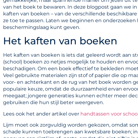
gemakkelijke, maar spannende manier om jezelf uit te d
van het boek te bewaren. In deze blogpost gaan we in 
kaften van boeken – van de verschillende beschikbar
ze toe te passen. Laten we beginnen en onderzoeken 
beschermingslaag kunt geven.
Het kaften van boeken
Het kaften van boeken is iets dat geleerd wordt aan st
(school) boeken zo netjes mogelijk te houden en ervoo
beschadigen. Om een boek effectief te bekleden moet j
Veel gebruikte materialen zijn stof of papier die op 
voor- en achterkant en de rug van het boek worden gep
populaire keuze, omdat de duurzaamheid ervan ervoor
meegaat; jongere generaties kunnen echter meer dec
gebruiken die hun stijl beter weergeven.
Lees ook het ander artikel over
handtassen voor schoo
Lijm moet ook zorgvuldig worden gekozen, omdat somm
schade kunnen toebrengen aan kwetsbare boeken; in