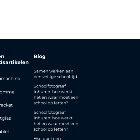
en
Blog
jdsartikelen
Samen werken aan
een veilige schooltijd
nmachine
Schoolfotograaf
rommel
inhuren: hoe werkt
het en waar moet een
school op letten?
racket
Schoolfotograaf
inhuren: hoe werkt
tglas
het en waar moet een
school op letten?
ablet
Wat doet een