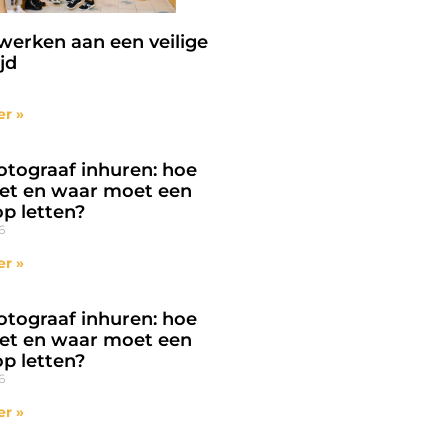
erken aan een veilige
jd
er »
otograaf inhuren: hoe
et en waar moet een
op letten?
6
er »
otograaf inhuren: hoe
et en waar moet een
op letten?
6
er »