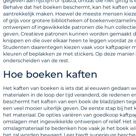
gegeven aan rijstlijm of -pasta, omdat die niet giftig 
Behalve dat het boeken beschermt, kan het kaften va
aantrekkelijk maken. Hoewel de meeste mensen kiezen 
of grijs voor grotere bibliotheken of boekenverzameli
ontwerpen of ingewikkelde patronen die hun collecti
geven. Creatieve patronen kunnen worden gemaakt do
knippen en die over elkaar heen te leggen voordat ze
Studenten daarentegen kiezen vaak voor kaftpapier m
kleuren of beplakken ze met stickers. Op deze manier
onderscheiden van de rest.
Hoe boeken kaften
Het kaften van boeken is iets dat al eeuwen gedaan wor
materialen in de loop der tijd veranderd, de redenen er
beschermt het kaften van een boek de bladzijden teg
een veel mooier uiterlijk geven. De eerste stap bij het
het materiaal. De opties variëren van goedkoop kaftpap
omslagen met ingewikkelde ontwerpen of reliëf. Het is
omslagmateriaal te bedenken hoe vaak je het boek wi
het zal worden bewaard. Leer biedt superieure bescher