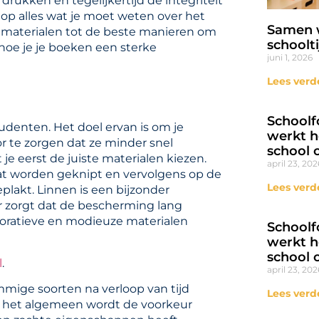
rukken en tegelijkertijd de integriteit
op alles wat je moet weten over het
Samen w
e materialen tot de beste manieren om
schoolti
hoe je je boeken een sterke
juni 1, 2026
Lees verd
Schoolf
udenten. Het doel ervan is om je
werkt h
r te zorgen dat ze minder snel
school 
e eerst de juiste materialen kiezen.
april 23, 202
maat worden geknipt en vervolgens op de
Lees verd
lakt. Linnen is een bijzonder
 zorgt dat de bescherming lang
oratieve en modieuze materialen
Schoolf
werkt h
school 
l
.
april 23, 202
ige soorten na verloop van tijd
Lees verd
 het algemeen wordt de voorkeur