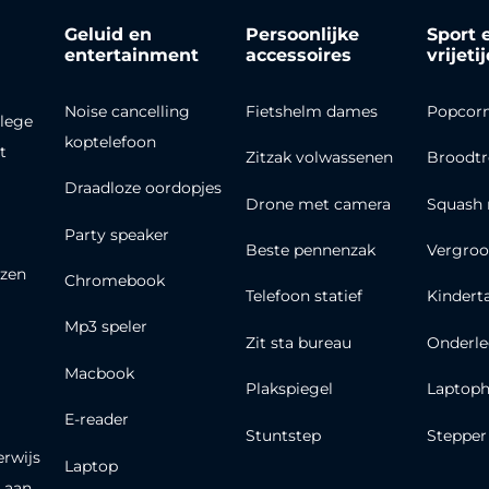
Geluid en
Persoonlijke
Sport 
entertainment
accessoires
vrijeti
Noise cancelling
Fietshelm dames
Popcor
lege
koptelefoon
t
Zitzak volwassenen
Broodt
Draadloze oordopjes
Drone met camera
Squash 
Party speaker
Beste pennenzak
Vergroo
zen
Chromebook
Telefoon statief
Kindert
Mp3 speler
Zit sta bureau
Onderle
Macbook
Plakspiegel
Laptoph
E-reader
Stuntstep
Stepper
erwijs
Laptop
 aan