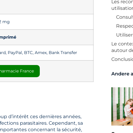
Les rec
utilisati
Consul
12 mg
Respec
Utilise
omprimé
Le contex
autour d
ard, PayPal, BTC, Amex, Bank Transfer
Conclusi
 Pharmacie France
Andere a
p d’intérêt ces dernières années,
fections parasitaires. Cependant, sa
mportantes concernant la sécurité,