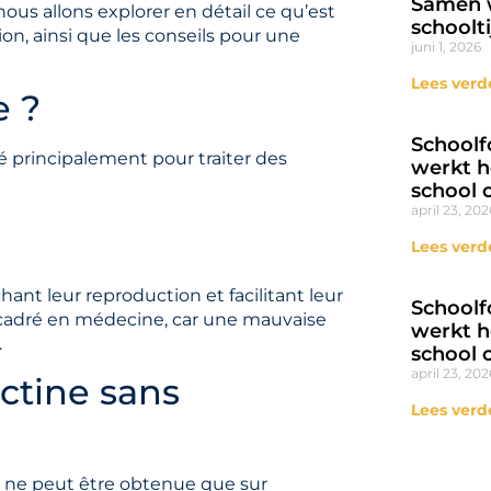
Samen w
, nous allons explorer en détail ce qu’est
schoolti
tion, ainsi que les conseils pour une
juni 1, 2026
Lees verd
e ?
Schoolf
é principalement pour traiter des
werkt h
school 
april 23, 202
Lees verd
hant leur reproduction et facilitant leur
Schoolf
encadré en médecine, car une mauvaise
werkt h
.
school 
april 23, 202
ectine sans
Lees verd
ne peut être obtenue que sur