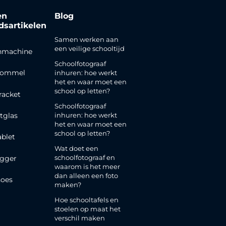
en
Blog
jdsartikelen
Samen werken aan
een veilige schooltijd
nmachine
Schoolfotograaf
rommel
inhuren: hoe werkt
het en waar moet een
school op letten?
racket
Schoolfotograaf
inhuren: hoe werkt
tglas
het en waar moet een
school op letten?
ablet
Wat doet een
schoolfotograaf en
gger
waarom is het meer
dan alleen een foto
oes
maken?
Hoe schooltafels en
stoelen op maat het
verschil maken