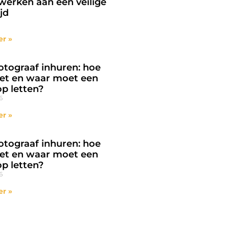
erken aan een veilige
jd
er »
otograaf inhuren: hoe
et en waar moet een
op letten?
6
er »
otograaf inhuren: hoe
et en waar moet een
op letten?
6
er »