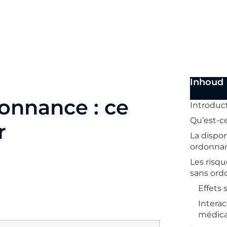
Inhoud
onnance : ce
Introduc
Qu’est-ce
r
La dispon
ordonna
Les risque
sans or
Effets 
Interac
médic