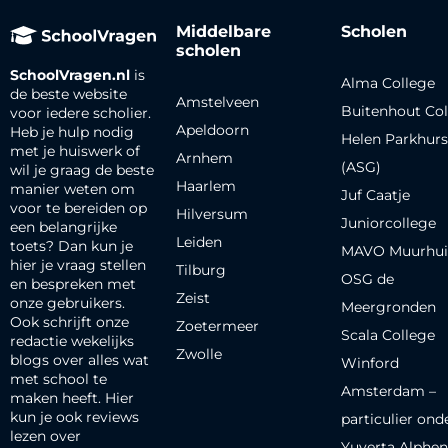
Middelbare
Scholen
scholen
SchoolVragen.nl
is
Alma College
de beste website
Amstelveen
Buitenhout Col
voor iedere scholier.
Apeldoorn
Heb je hulp nodig
Helen Parkhurs
met je huiswerk of
Arnhem
(ASG)
wil je graag de beste
Haarlem
manier weten om
Juf Caatje
voor te bereiden op
Hilversum
Juniorcollege
een belangrijke
Leiden
toets? Dan kun je
MAVO Muurhui
hier je vraag stellen
Tilburg
OSG de
en bespreken met
Zeist
onze gebruikers.
Meergronden
Ook schrijft onze
Zoetermeer
Scala College
redactie wekelijks
Zwolle
blogs over alles wat
Winford
met school te
Amsterdam –
maken heeft. Hier
kun je ook reviews
particulier ond
lezen over
Yuverta Alphen