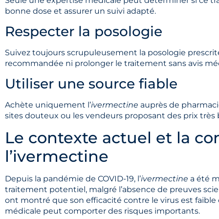
Seule une expertise médicale peut déterminer si ce tra
bonne dose et assurer un suivi adapté.
Respecter la posologie
Suivez toujours scrupuleusement la posologie prescrit
recommandée ni prolonger le traitement sans avis méd
Utiliser une source fiable
Achète uniquement l’
ivermectine
auprès de pharmacie
sites douteux ou les vendeurs proposant des prix très b
Le contexte actuel et la c
l’ivermectine
Depuis la pandémie de COVID-19, l’
ivermectine
a été m
traitement potentiel, malgré l’absence de preuves scien
ont montré que son efficacité contre le virus est faible
médicale peut comporter des risques importants.