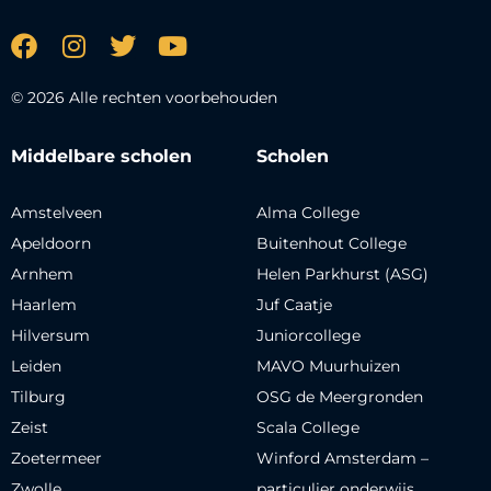
© 2026 Alle rechten voorbehouden
Middelbare scholen
Scholen
Amstelveen
Alma College
Apeldoorn
Buitenhout College
Arnhem
Helen Parkhurst (ASG)
Haarlem
Juf Caatje
Hilversum
Juniorcollege
Leiden
MAVO Muurhuizen
Tilburg
OSG de Meergronden
Zeist
Scala College
Zoetermeer
Winford Amsterdam –
Zwolle
particulier onderwijs