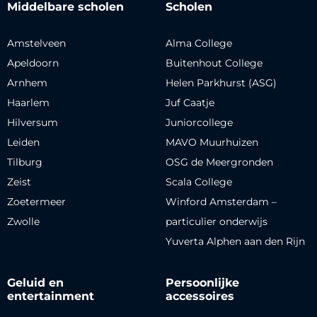
Middelbare scholen
Scholen
Amstelveen
Alma College
Apeldoorn
Buitenhout College
Arnhem
Helen Parkhurst (ASG)
Haarlem
Juf Caatje
Hilversum
Juniorcollege
Leiden
MAVO Muurhuizen
Tilburg
OSG de Meergronden
Zeist
Scala College
Zoetermeer
Winford Amsterdam –
Zwolle
particulier onderwijs
Yuverta Alphen aan den Rijn
Geluid en
Persoonlijke
entertainment
accessoires