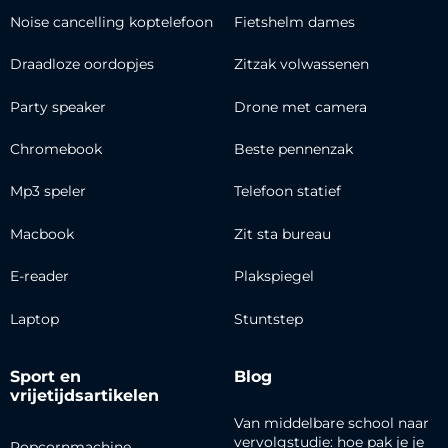
Noise cancelling koptelefoon
Fietshelm dames
Draadloze oordopjes
Zitzak volwassenen
Party speaker
Drone met camera
Chromebook
Beste pennenzak
Mp3 speler
Telefoon statief
Macbook
Zit sta bureau
E-reader
Plakspiegel
Laptop
Stuntstep
Sport en
Blog
vrijetijdsartikelen
Van middelbare school naar
vervolgstudie: hoe pak je je
Popcornmachine