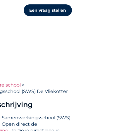
Een vraag stellen
re school
sschool (SWS) De Vliekotter
chrijving
ij Samenwerkingsschool (SWS)
? Open direct de
ving
. Zo zie je direct hoe je