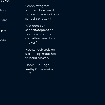
racket
Schoolfotograaf
inhuren: hoe werkt
tglas
het en waar moet een
school op letten?
ablet
Wat doet een
schoolfotograaf en
gger
waarom is het meer
dan alleen een foto
oes
maken?
Hoe schooltafels en
stoelen op maat het
verschil maken
Daniel Bellinga
leeftijd: hoe oud is
hij?