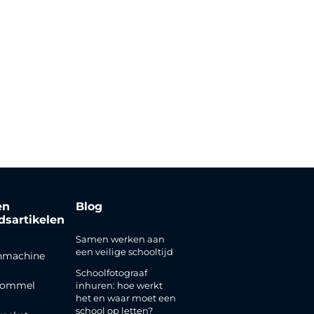
en
Blog
jdsartikelen
Samen werken aan
een veilige schooltijd
nmachine
Schoolfotograaf
rommel
inhuren: hoe werkt
het en waar moet een
school op letten?