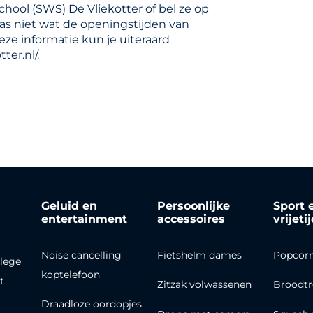
hool (SWS) De Vliekotter of bel ze op
as niet wat de openingstijden van
ze informatie kun je uiteraard
er.nl/.
Geluid en
Persoonlijke
Sport 
entertainment
accessoires
vrijeti
Noise cancelling
Fietshelm dames
Popcor
lege
koptelefoon
t
Zitzak volwassenen
Broodt
Draadloze oordopjes