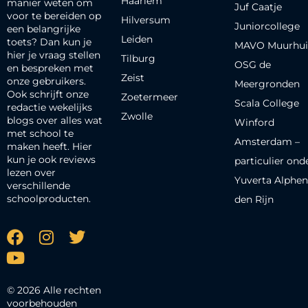
Haarlem
manier weten om
Juf Caatje
voor te bereiden op
Hilversum
Juniorcollege
een belangrijke
Leiden
toets? Dan kun je
MAVO Muurhui
hier je vraag stellen
Tilburg
OSG de
en bespreken met
Zeist
onze gebruikers.
Meergronden
Ook schrijft onze
Zoetermeer
Scala College
redactie wekelijks
Zwolle
blogs over alles wat
Winford
met school te
Amsterdam –
maken heeft. Hier
kun je ook reviews
particulier ond
lezen over
Yuverta Alphen
verschillende
schoolproducten.
den Rijn
© 2026 Alle rechten
voorbehouden