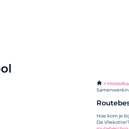
ol
Middelba
Samenwerking
Routebes
Hoe kom je b
De Vliekotter
routebeschrij