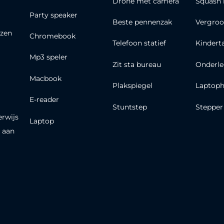
Drone met camera
Squash 
Party speaker
Beste pennenzak
Vergroo
zen
Chromebook
Telefoon statief
Kindert
Mp3 speler
Zit sta bureau
Onderle
Macbook
Plakspiegel
Laptoph
E-reader
Stuntstep
Stepper
erwijs
Laptop
 aan