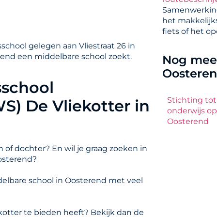
Samenwerking
het makkelijk
fiets of het o
chool gelegen aan Vliestraat 26 in
erend een middelbare school zoekt.
Nog meer
Oostere
sschool
Stichting to
) De Vliekotter in
onderwijs o
Oosterend
 of dochter? En wil je graag zoeken in
osterend?
elbare school in Oosterend met veel
otter te bieden heeft? Bekijk dan de