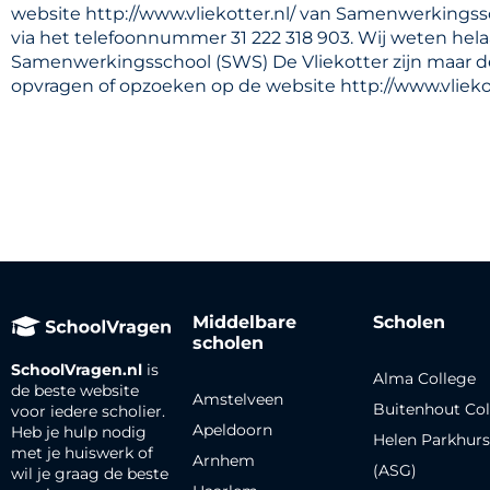
website http://www.vliekotter.nl/ van Samenwerkingssc
via het telefoonnummer 31 222 318 903. Wij weten hela
Samenwerkingsschool (SWS) De Vliekotter zijn maar de
opvragen of opzoeken op de website http://www.vliekott
Middelbare
Scholen
scholen
SchoolVragen.nl
is
Alma College
de beste website
Amstelveen
Buitenhout Col
voor iedere scholier.
Apeldoorn
Heb je hulp nodig
Helen Parkhurs
met je huiswerk of
Arnhem
(ASG)
wil je graag de beste