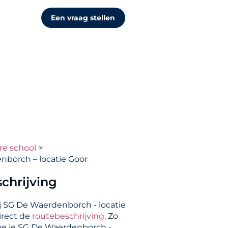
Een vraag stellen
re school
borch – locatie Goor
chrijving
j SG De Waerdenborch - locatie
irect de
routebeschrijving
. Zo
 hoe je SG De Waerdenborch -