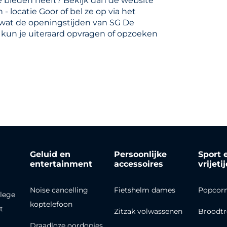
e bieden heeft? Bekijk dan de website
locatie Goor of bel ze op via het
 wat de openingstijden van SG De
 kun je uiteraard opvragen of opzoeken
Geluid en
Persoonlijke
Sport 
entertainment
accessoires
vrijeti
Noise cancelling
Fietshelm dames
Popcor
lege
koptelefoon
t
Zitzak volwassenen
Broodt
Draadloze oordopjes