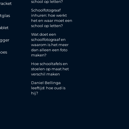
school op letten?
racket
Schoolfotograaf
inhuren: hoe werkt
tglas
het en waar moet een
school op letten?
ablet
Wat doet een
schoolfotograaf en
gger
waarom is het meer
dan alleen een foto
oes
maken?
Hoe schooltafels en
stoelen op maat het
verschil maken
Daniel Bellinga
leeftijd: hoe oud is
hij?