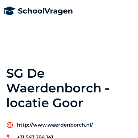
SG De
Waerdenborch -
locatie Goor
http://www.waerdenborch.nl/
+31 547 284 141