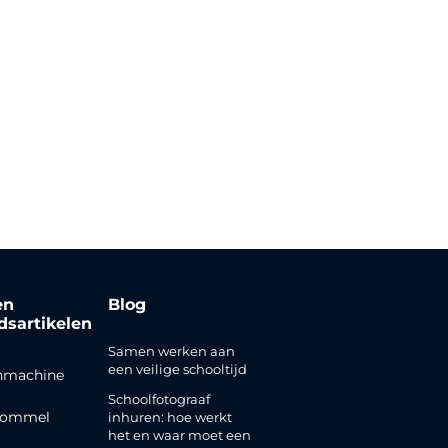
en
Blog
jdsartikelen
Samen werken aan
een veilige schooltijd
nmachine
Schoolfotograaf
rommel
inhuren: hoe werkt
het en waar moet een