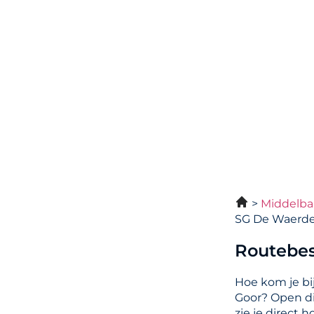
Middelba
SG De Waerden
Routebes
Hoe kom je bi
Goor? Open d
zie je direct