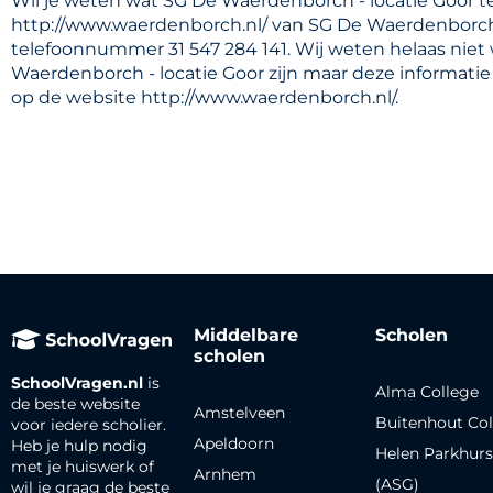
Wil je weten wat SG De Waerdenborch - locatie Goor t
http://www.waerdenborch.nl/ van SG De Waerdenborch - 
telefoonnummer 31 547 284 141. Wij weten helaas niet
Waerdenborch - locatie Goor zijn maar deze informatie
op de website http://www.waerdenborch.nl/.
Middelbare
Scholen
scholen
SchoolVragen.nl
is
Alma College
de beste website
Amstelveen
Buitenhout Col
voor iedere scholier.
Apeldoorn
Heb je hulp nodig
Helen Parkhurs
met je huiswerk of
Arnhem
(ASG)
wil je graag de beste