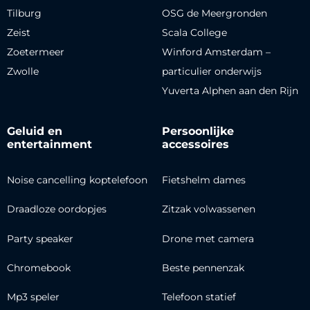
Tilburg
OSG de Meergronden
Zeist
Scala College
Zoetermeer
Winford Amsterdam –
Zwolle
particulier onderwijs
Yuverta Alphen aan den Rijn
Geluid en
Persoonlijke
entertainment
accessoires
Noise cancelling koptelefoon
Fietshelm dames
Draadloze oordopjes
Zitzak volwassenen
Party speaker
Drone met camera
Chromebook
Beste pennenzak
Mp3 speler
Telefoon statief