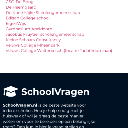
CSO De Boog
De Heemgaard
De Koninklijke Scholengemeenschap
Edison College school
EigenWijs
Gymnasium Apeldoorn
Jacobus Fruytier scholengemeenschap
Kleine Schaars Consultancy
Veluws College Mheenpark
Veluws College Walterbosch (locatie Jachthoornlaan)
SchoolVragen.nl
is de beste website voor
iedere scholier. Heb je hulp nodig met je
huiswerk of wil je graag de beste manier
weten om voor te bereiden op een belangrijke
toets? Dan kun je hier je vraag stellen en