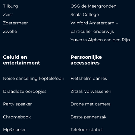
Tilburg
OSG de Meergronden
Zeist
Scala College
Zoetermeer
Winford Amsterdam –
Zwolle
particulier onderwijs
Yuverta Alphen aan den Rijn
Geluid en
Persoonlijke
entertainment
accessoires
Noise cancelling koptelefoon
Fietshelm dames
Draadloze oordopjes
Zitzak volwassenen
Party speaker
Drone met camera
Chromebook
Beste pennenzak
Mp3 speler
Telefoon statief