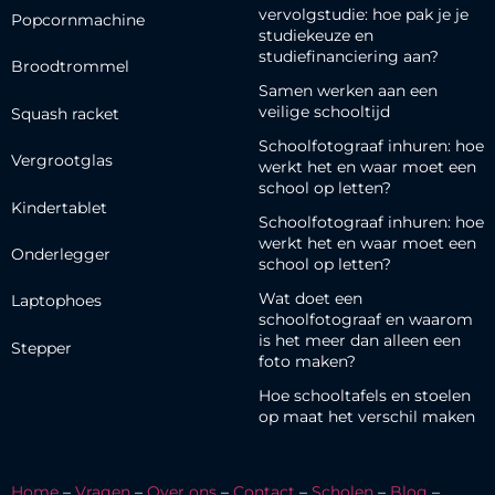
vervolgstudie: hoe pak je je
Popcornmachine
studiekeuze en
studiefinanciering aan?
Broodtrommel
Samen werken aan een
veilige schooltijd
Squash racket
Schoolfotograaf inhuren: hoe
Vergrootglas
werkt het en waar moet een
school op letten?
Kindertablet
Schoolfotograaf inhuren: hoe
werkt het en waar moet een
Onderlegger
school op letten?
Wat doet een
Laptophoes
schoolfotograaf en waarom
is het meer dan alleen een
Stepper
foto maken?
Hoe schooltafels en stoelen
op maat het verschil maken
Home
–
Vragen
–
Over ons
–
Contact
–
Scholen
–
Blog
–