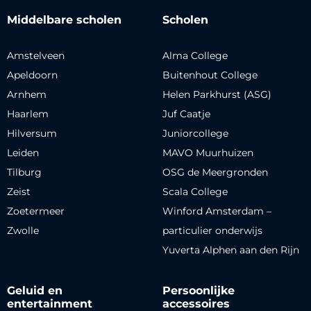
Middelbare scholen
Scholen
Amstelveen
Alma College
Apeldoorn
Buitenhout College
Arnhem
Helen Parkhurst (ASG)
Haarlem
Juf Caatje
Hilversum
Juniorcollege
Leiden
MAVO Muurhuizen
Tilburg
OSG de Meergronden
Zeist
Scala College
Zoetermeer
Winford Amsterdam –
Zwolle
particulier onderwijs
Yuverta Alphen aan den Rijn
Geluid en
Persoonlijke
entertainment
accessoires