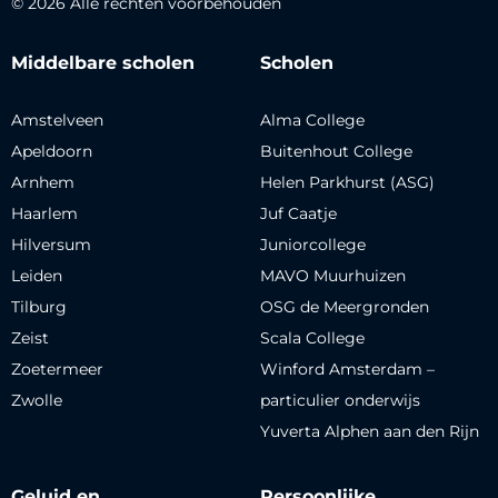
© 2026 Alle rechten voorbehouden
Middelbare scholen
Scholen
Amstelveen
Alma College
Apeldoorn
Buitenhout College
Arnhem
Helen Parkhurst (ASG)
Haarlem
Juf Caatje
Hilversum
Juniorcollege
Leiden
MAVO Muurhuizen
Tilburg
OSG de Meergronden
Zeist
Scala College
Zoetermeer
Winford Amsterdam –
Zwolle
particulier onderwijs
Yuverta Alphen aan den Rijn
Geluid en
Persoonlijke