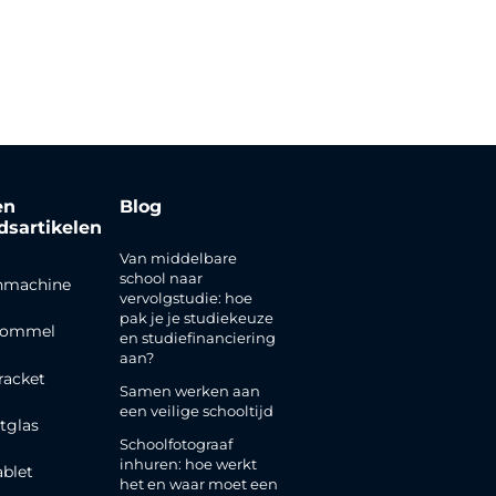
en
Blog
jdsartikelen
Van middelbare
school naar
nmachine
vervolgstudie: hoe
pak je je studiekeuze
rommel
en studiefinanciering
aan?
racket
Samen werken aan
een veilige schooltijd
tglas
Schoolfotograaf
inhuren: hoe werkt
ablet
het en waar moet een