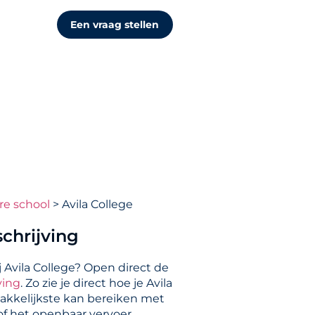
Een vraag stellen
re school
Avila College
chrijving
 Avila College? Open direct de
ving
. Zo zie je direct hoe je Avila
akkelijkste kan bereiken met
 of het openbaar vervoer.