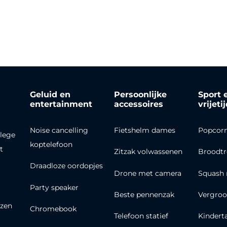
Geluid en
Persoonlijke
Sport 
entertainment
accessoires
vrijeti
Noise cancelling
Fietshelm dames
Popcor
lege
koptelefoon
t
Zitzak volwassenen
Broodt
Draadloze oordopjes
Drone met camera
Squash 
Party speaker
Beste pennenzak
Vergroo
zen
Chromebook
Telefoon statief
Kindert