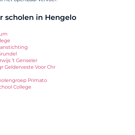
 scholen in Hengelo
eum
llege
anstichting
Grundel
wijs ’t Genseler
r Gelderveste Voor Chr
cholengroep Primato
chool College