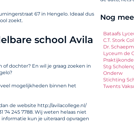
rningerstraat 67 in Hengelo. Ideaal dus
Nog meer
ool zoekt.
Bataafs Lyc
elbare school Avila
C.T. Stork Co
Dr. Schaepm
Lyceum de 
Praktijkonder
 of dochter? En wil je graag zoeken in
Stg Scholeng
gelo?
Onderw
Stichting S
t veel mogelijkheden binnen het
Twents Vaks
an de website http://avilacollege.nl/
31 74 245 7788. Wij weten helaas niet
 informatie kun je uiteraard opvragen