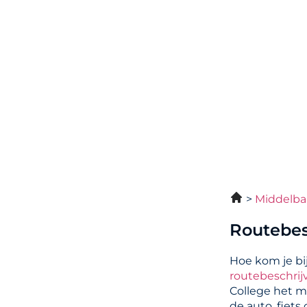
Middelba
Routebes
Hoe kom je bij
routebeschrij
College het m
de auto, fiets