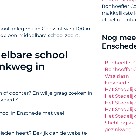
Bonhoeffer C
makkelijkste 
of het openba
hool gelegen aan Geessinkweg 100 in
ede een middelbare school zoekt.
Nog meer
Ensched
elbare school
Bonhoeffer C
inkweg in
Bonhoeffer C
Waalslaan
Enschede
Het Stedelij
 of dochter? En wil je graag zoeken in
Het Stedelij
nschede?
Het Stedelij
Het Stedelij
hool in Enschede met veel
Het Stedelij
Stichting Ka
gezinkweg
ieden heeft? Bekijk dan de website