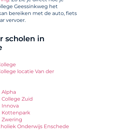
ollege Geessinkweg het
kan bereiken met de auto, fiets
ar vervoer.
 scholen in
e
ollege
ollege locatie Van der
k Alpha
k College Zuid
k Innova
k Kottenpark
k Zwering
tholiek Onderwijs Enschede