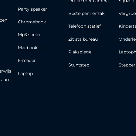
Drone met camera
Squash 
Party speaker
Beste pennenzak
Vergroo
zen
Chromebook
Telefoon statief
Kindert
Mp3 speler
Zit sta bureau
Onderle
Macbook
Plakspiegel
Laptoph
E-reader
Stuntstep
Stepper
erwijs
Laptop
 aan