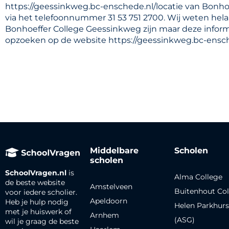
https://geessinkweg.bc-enschede.nl/locatie van Bonho
via het telefoonnummer 31 53 751 2700. Wij weten hela
Bonhoeffer College Geessinkweg zijn maar deze informa
opzoeken op de website https://geessinkweg.bc-ensche
Middelbare
Scholen
scholen
SchoolVragen.nl
is
Alma College
de beste website
Amstelveen
Buitenhout Col
voor iedere scholier.
Apeldoorn
Heb je hulp nodig
Helen Parkhurs
met je huiswerk of
Arnhem
(ASG)
wil je graag de beste