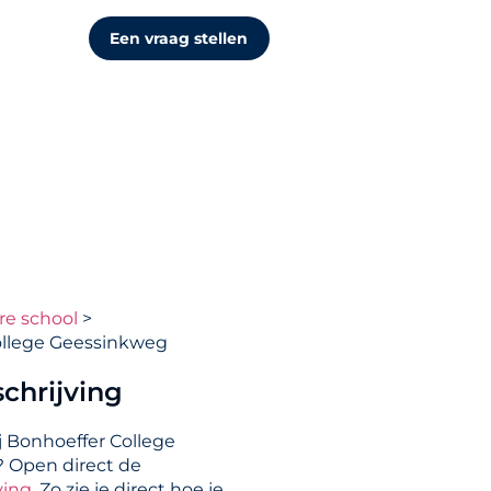
Een vraag stellen
re school
ollege Geessinkweg
chrijving
j Bonhoeffer College
 Open direct de
ving
. Zo zie je direct hoe je