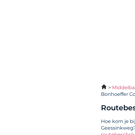
Middelba
Bonhoeffer C
Routebes
Hoe kom je bi
Geessinkweg?
routebeschrij