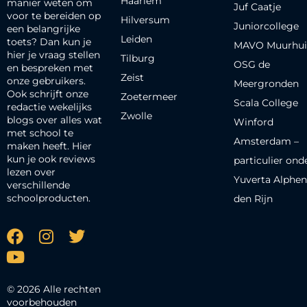
Haarlem
manier weten om
Juf Caatje
voor te bereiden op
Hilversum
Juniorcollege
een belangrijke
Leiden
toets? Dan kun je
MAVO Muurhui
hier je vraag stellen
Tilburg
OSG de
en bespreken met
Zeist
onze gebruikers.
Meergronden
Ook schrijft onze
Zoetermeer
Scala College
redactie wekelijks
Zwolle
blogs over alles wat
Winford
met school te
Amsterdam –
maken heeft. Hier
kun je ook reviews
particulier ond
lezen over
Yuverta Alphen
verschillende
schoolproducten.
den Rijn
© 2026 Alle rechten
voorbehouden