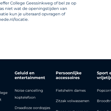
effer College Geessinkweg of bel ze op
as niet wat de openingstijden van
tie kun je uiteraard opvragen of
de.nl/locatie.
Geluid en
Persoonlijke
Sport 
entertainment
accessoires
vrijeti
Noise cancelling
Fietshelm dames
Popcor
lege
koptelefoon
t
Zitzak volwassenen
Broodt
Draadloze oordopjes