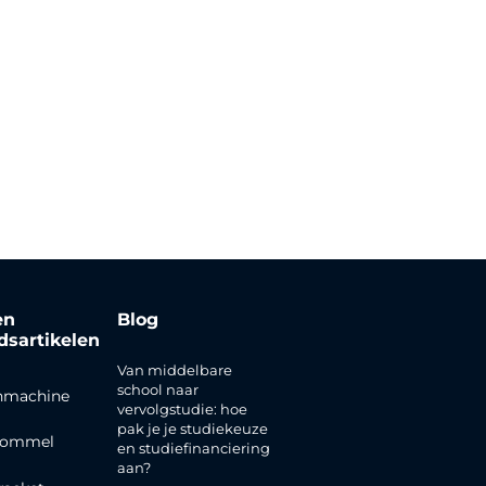
en
Blog
jdsartikelen
Van middelbare
school naar
nmachine
vervolgstudie: hoe
pak je je studiekeuze
rommel
en studiefinanciering
aan?