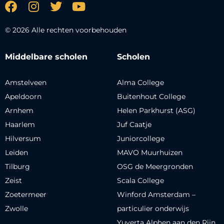
© 2026 Alle rechten voorbehouden
Middelbare scholen
Scholen
Amstelveen
Alma College
Apeldoorn
Buitenhout College
Arnhem
Helen Parkhurst (ASG)
Haarlem
Juf Caatje
Hilversum
Juniorcollege
Leiden
MAVO Muurhuizen
Tilburg
OSG de Meergronden
Zeist
Scala College
Zoetermeer
Winford Amsterdam –
Zwolle
particulier onderwijs
Yuverta Alphen aan den Rijn