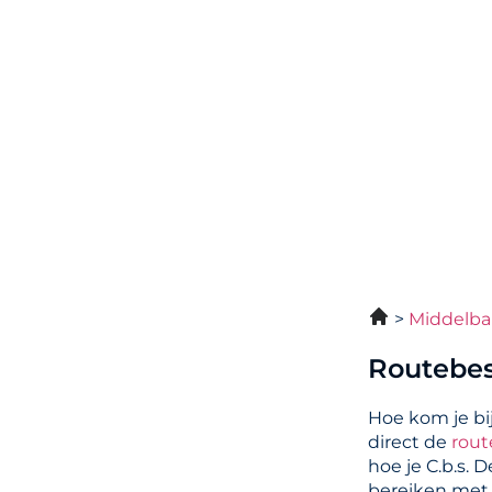
Middelba
Routebes
Hoe kom je bi
direct de
rout
hoe je C.b.s. 
bereiken met 