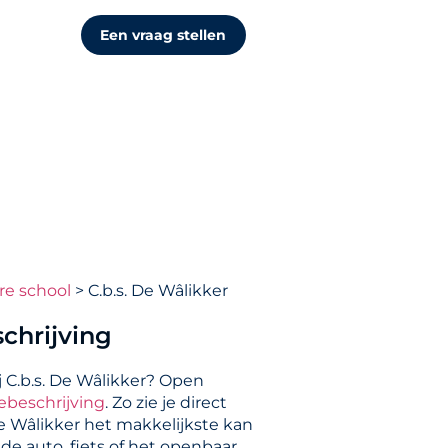
Een vraag stellen
re school
C.b.s. De Wâlikker
chrijving
j C.b.s. De Wâlikker? Open
ebeschrijving
. Zo zie je direct
De Wâlikker het makkelijkste kan
de auto, fiets of het openbaar