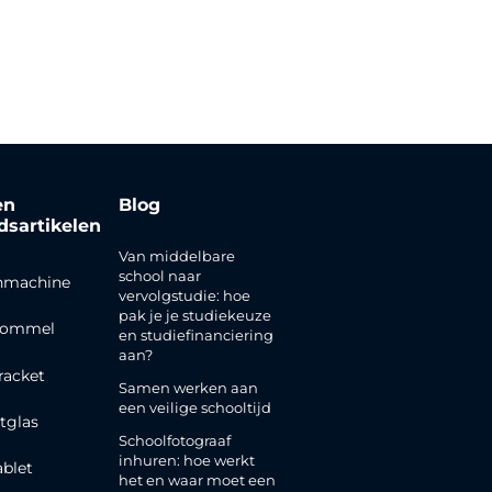
en
Blog
jdsartikelen
Van middelbare
school naar
nmachine
vervolgstudie: hoe
pak je je studiekeuze
rommel
en studiefinanciering
aan?
racket
Samen werken aan
een veilige schooltijd
tglas
Schoolfotograaf
inhuren: hoe werkt
ablet
het en waar moet een