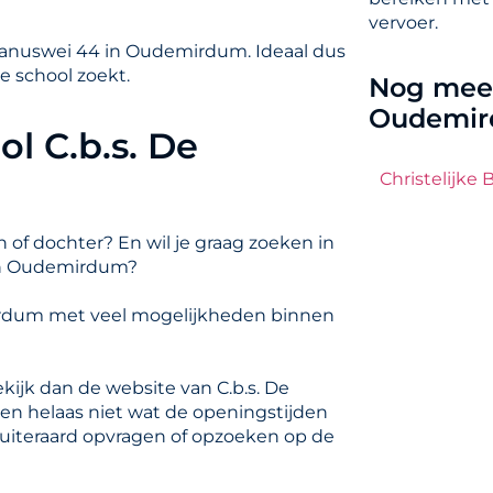
vervoer.
otanuswei 44 in Oudemirdum. Ideaal dus
e school zoekt.
Nog meer
Oudemi
l C.b.s. De
Christelijke
 of dochter? En wil je graag zoeken in
an Oudemirdum?
mirdum met veel mogelijkheden binnen
ekijk dan de website van C.b.s. De
ten helaas niet wat de openingstijden
e uiteraard opvragen of opzoeken op de