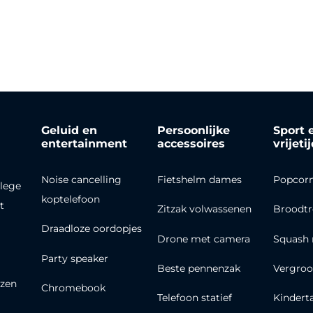
Geluid en
Persoonlijke
Sport 
entertainment
accessoires
vrijeti
Noise cancelling
Fietshelm dames
Popcor
lege
koptelefoon
t
Zitzak volwassenen
Broodt
Draadloze oordopjes
Drone met camera
Squash 
Party speaker
Beste pennenzak
Vergroo
zen
Chromebook
Telefoon statief
Kindert