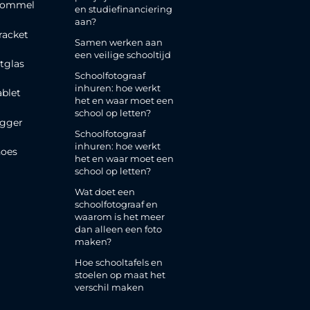
rommel
en studiefinanciering
aan?
racket
Samen werken aan
een veilige schooltijd
tglas
Schoolfotograaf
inhuren: hoe werkt
ablet
het en waar moet een
school op letten?
gger
Schoolfotograaf
inhuren: hoe werkt
oes
het en waar moet een
school op letten?
Wat doet een
schoolfotograaf en
waarom is het meer
dan alleen een foto
maken?
Hoe schooltafels en
stoelen op maat het
verschil maken