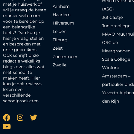
Helen Parkhurs
met je huiswerk of
Arnhem
(ASG)
wil je graag de beste
Haarlem
manier weten om
Juf Caatje
voor te bereiden op
Hilversum
Juniorcollege
een belangrijke
Leiden
toets? Dan kun je
MAVO Muurhui
hier je vraag stellen
Tilburg
OSG de
en bespreken met
Zeist
onze gebruikers.
Meergronden
Ook schrijft onze
Zoetermeer
Scala College
redactie wekelijks
Zwolle
blogs over alles wat
Winford
met school te
Amsterdam –
maken heeft. Hier
kun je ook reviews
particulier ond
lezen over
Yuverta Alphen
verschillende
schoolproducten.
den Rijn