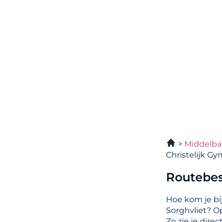
Middelba
Christelijk G
Routebes
Hoe kom je bi
Sorghvliet? O
Zo zie je dire