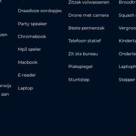
t
Zitzak volwassenen
Broodt
Draadloze oordopjes
Drone met camera
Squash 
Party speaker
Beste pennenzak
Vergroo
zen
Chromebook
Telefoon statief
Kindert
Mp3 speler
Zit sta bureau
Onderle
Macbook
Plakspiegel
Laptoph
E-reader
Stuntstep
Stepper
erwijs
Laptop
 aan