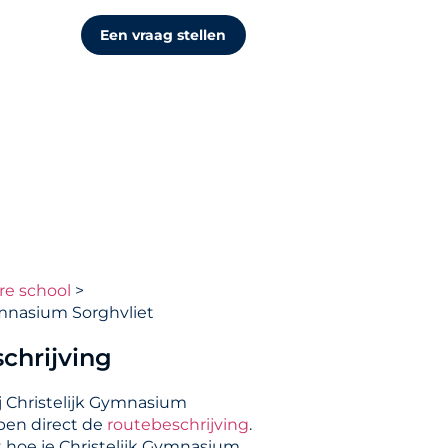
Een vraag stellen
re school
ymnasium Sorghvliet
chrijving
j Christelijk Gymnasium
pen direct de
routebeschrijving
.
ct hoe je Christelijk Gymnasium