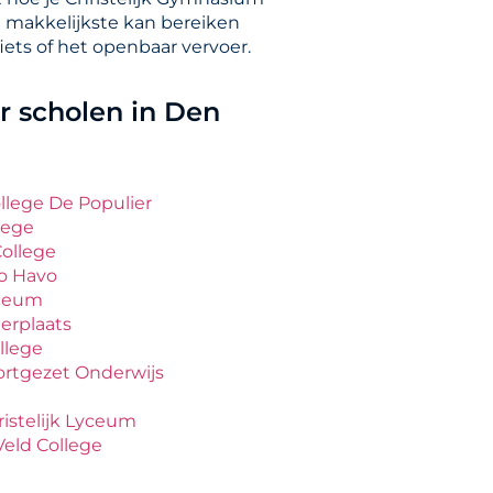
t makkelijkste kan bereiken
iets of het openbaar vervoer.
 scholen in Den
ollege De Populier
lege
College
o Havo
yceum
erplaats
llege
ortgezet Onderwijs
ristelijk Lyceum
eld College