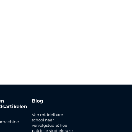
en
Blog
jdsartikelen
Van middelbare
school naar
nmachine
vervolgstudie: hoe
pak je je studiekeuze