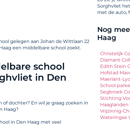
Sorghvliet he
met de auto, f
Nog meer
Haag
chool gelegen aan Johan de Wittlaan 22
n Haag een middelbare school zoekt.
Christelijk C
Diamant Col
elbare school
Edith Stein 
Hofstad Mav
ghvliet in Den
Maerlant-L
School parke
Segbroek Co
Stichting Vo
 of dochter? En wil je graag zoeken in
Haaglanden
en Haag?
Vrijzinnig-Ch
Wateringse V
chool in Den Haag met veel