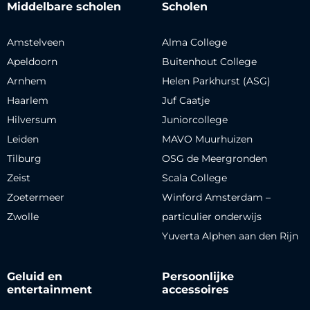
Middelbare scholen
Scholen
Amstelveen
Alma College
Apeldoorn
Buitenhout College
Arnhem
Helen Parkhurst (ASG)
Haarlem
Juf Caatje
Hilversum
Juniorcollege
Leiden
MAVO Muurhuizen
Tilburg
OSG de Meergronden
Zeist
Scala College
Zoetermeer
Winford Amsterdam –
Zwolle
particulier onderwijs
Yuverta Alphen aan den Rijn
Geluid en
Persoonlijke
entertainment
accessoires