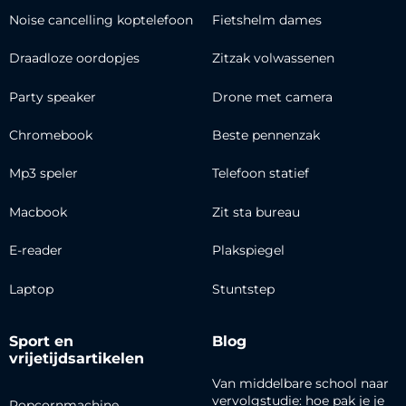
Noise cancelling koptelefoon
Fietshelm dames
Draadloze oordopjes
Zitzak volwassenen
Party speaker
Drone met camera
Chromebook
Beste pennenzak
Mp3 speler
Telefoon statief
Macbook
Zit sta bureau
E-reader
Plakspiegel
Laptop
Stuntstep
Sport en
Blog
vrijetijdsartikelen
Van middelbare school naar
vervolgstudie: hoe pak je je
Popcornmachine