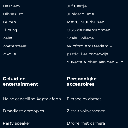
Haarlem
Juf Caatje
Hilversum
Juniorcollege
Leiden
MAVO Muurhuizen
Tilburg
OSG de Meergronden
Zeist
Scala College
Zoetermeer
Winford Amsterdam –
Zwolle
particulier onderwijs
Yuverta Alphen aan den Rijn
Geluid en
Persoonlijke
entertainment
accessoires
Noise cancelling koptelefoon
Fietshelm dames
Draadloze oordopjes
Zitzak volwassenen
Party speaker
Drone met camera