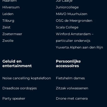
Haarlem
Juf Caatje
Hilversum
Juniorcollege
Leiden
MAVO Muurhuizen
Tilburg
OSG de Meergronden
Zeist
Scala College
Zoetermeer
Winford Amsterdam –
Zwolle
particulier onderwijs
Yuverta Alphen aan den Rijn
Geluid en
Persoonlijke
entertainment
accessoires
Noise cancelling koptelefoon
Fietshelm dames
Draadloze oordopjes
Zitzak volwassenen
Party speaker
Drone met camera