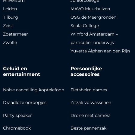
Hilversum
Juniorcollege
Leiden
MAVO Muurhuizen
Tilburg
OSG de Meergronden
Zeist
Scala College
Zoetermeer
Winford Amsterdam –
Zwolle
particulier onderwijs
Yuverta Alphen aan den Rijn
Geluid en
Persoonlijke
entertainment
accessoires
Noise cancelling koptelefoon
Fietshelm dames
Draadloze oordopjes
Zitzak volwassenen
Party speaker
Drone met camera
Chromebook
Beste pennenzak