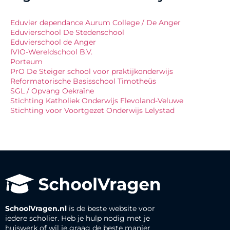
Eduvier dependance Aurum College / De Anger
Eduvierschool De Stedenschool
Eduvierschool de Anger
IVIO-Wereldschool B.V.
Porteum
PrO De Steiger school voor praktijkonderwijs
Reformatorische Basisschool Timotheüs
SGL / Opvang Oekraïne
Stichting Katholiek Onderwijs Flevoland-Veluwe
Stichting voor Voortgezet Onderwijs Lelystad
SchoolVragen.nl
is de beste website voor
iedere scholier. Heb je hulp nodig met je
huiswerk of wil je graag de beste manier