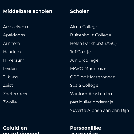
Middelbare scholen
Scholen
Amstelveen
Alma College
Apeldoorn
Buitenhout College
Arnhem
Helen Parkhurst (ASG)
Haarlem
Juf Caatje
Hilversum
Juniorcollege
Leiden
MAVO Muurhuizen
Tilburg
OSG de Meergronden
Zeist
Scala College
Zoetermeer
Winford Amsterdam –
Zwolle
particulier onderwijs
Yuverta Alphen aan den Rijn
Geluid en
Persoonlijke
entertainment
accessoires