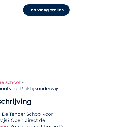
Een vraag stellen
re school
ool voor Praktijkonderwijs
chrijving
j De Tender School voor
wijs? Open direct de
ving
. Zo zie je direct hoe je De