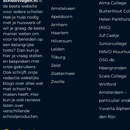
SchoolVragen.nl
is
Alma College
de beste website
Amstelveen
Buitenhout Col
voor iedere scholier.
Apeldoorn
Heb je hulp nodig
Helen Parkhurs
met je huiswerk of
Arnhem
(ASG)
wil je graag de beste
Haarlem
manier weten om
Juf Caatje
voor te bereiden op
Hilversum
Juniorcollege
een belangrijke
Leiden
toets? Dan kun je
MAVO Muurhui
hier je vraag stellen
Tilburg
OSG de
en bespreken met
Zeist
onze gebruikers.
Meergronden
Ook schrijft onze
Zoetermeer
Scala College
redactie wekelijks
Zwolle
blogs over alles wat
Winford
met school te
Amsterdam –
maken heeft. Hier
kun je ook reviews
particulier ond
lezen over
Yuverta Alphen
verschillende
schoolproducten.
den Rijn