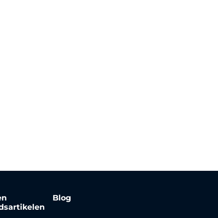
en
Blog
jdsartikelen