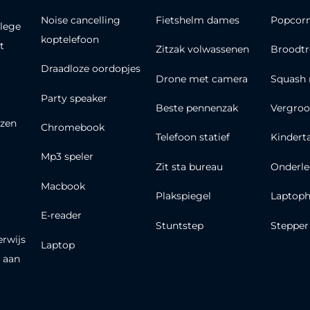
Noise cancelling
Fietshelm dames
Popcor
lege
koptelefoon
t
Zitzak volwassenen
Broodt
Draadloze oordopjes
Drone met camera
Squash 
Party speaker
Beste pennenzak
Vergroo
zen
Chromebook
Telefoon statief
Kindert
Mp3 speler
Zit sta bureau
Onderle
Macbook
Plakspiegel
Laptoph
E-reader
Stuntstep
Stepper
erwijs
Laptop
 aan