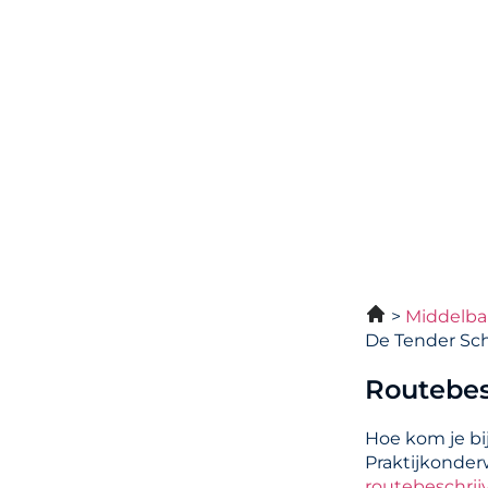
Middelba
De Tender Sch
Routebes
Hoe kom je bi
Praktijkonder
routebeschrij