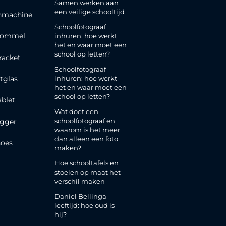
Samen werken aan
een veilige schooltijd
nmachine
Schoolfotograaf
rommel
inhuren: hoe werkt
het en waar moet een
school op letten?
racket
Schoolfotograaf
inhuren: hoe werkt
tglas
het en waar moet een
school op letten?
ablet
Wat doet een
schoolfotograaf en
gger
waarom is het meer
dan alleen een foto
oes
maken?
Hoe schooltafels en
stoelen op maat het
verschil maken
Daniel Bellinga
leeftijd: hoe oud is
hij?