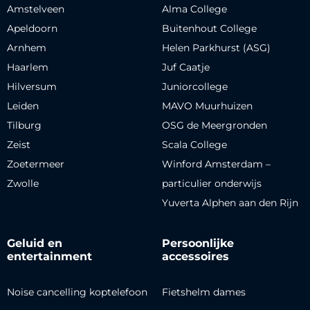
Amstelveen
Alma College
Apeldoorn
Buitenhout College
Arnhem
Helen Parkhurst (ASG)
Haarlem
Juf Caatje
Hilversum
Juniorcollege
Leiden
MAVO Muurhuizen
Tilburg
OSG de Meergronden
Zeist
Scala College
Zoetermeer
Winford Amsterdam –
Zwolle
particulier onderwijs
Yuverta Alphen aan den Rijn
Geluid en
Persoonlijke
entertainment
accessoires
Noise cancelling koptelefoon
Fietshelm dames