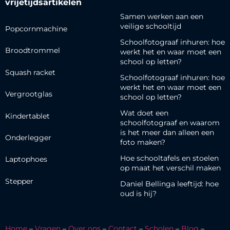
vrijetijdsartikelen
Samen werken aan een
veilige schooltijd
Popcornmachine
Schoolfotograaf inhuren: hoe
Broodtrommel
werkt het en waar moet een
school op letten?
Squash racket
Schoolfotograaf inhuren: hoe
werkt het en waar moet een
Vergrootglas
school op letten?
Wat doet een
Kindertablet
schoolfotograaf en waarom
is het meer dan alleen een
Onderlegger
foto maken?
Hoe schooltafels en stoelen
Laptophoes
op maat het verschil maken
Stepper
Daniel Bellinga leeftijd: hoe
oud is hij?
Home
–
Vragen
–
Over ons
–
Contact
–
Scholen
–
Blog
–