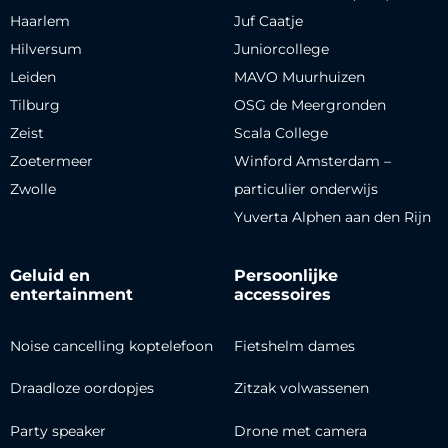
Haarlem
Juf Caatje
Hilversum
Juniorcollege
Leiden
MAVO Muurhuizen
Tilburg
OSG de Meergronden
Zeist
Scala College
Zoetermeer
Winford Amsterdam –
Zwolle
particulier onderwijs
Yuverta Alphen aan den Rijn
Geluid en
Persoonlijke
entertainment
accessoires
Noise cancelling koptelefoon
Fietshelm dames
Draadloze oordopjes
Zitzak volwassenen
Party speaker
Drone met camera