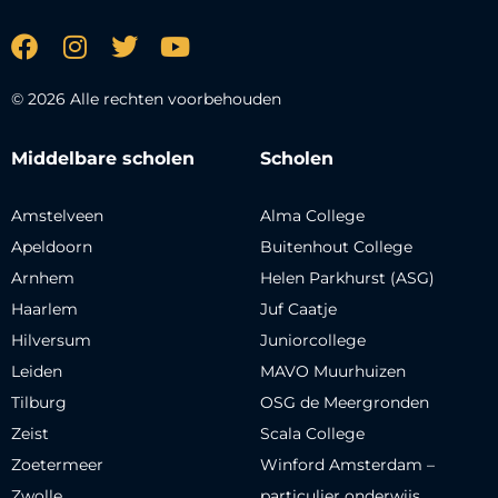
© 2026 Alle rechten voorbehouden
Middelbare scholen
Scholen
Amstelveen
Alma College
Apeldoorn
Buitenhout College
Arnhem
Helen Parkhurst (ASG)
Haarlem
Juf Caatje
Hilversum
Juniorcollege
Leiden
MAVO Muurhuizen
Tilburg
OSG de Meergronden
Zeist
Scala College
Zoetermeer
Winford Amsterdam –
Zwolle
particulier onderwijs