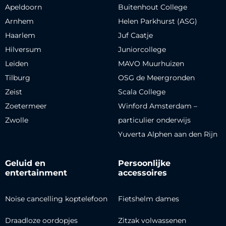
Apeldoorn
Buitenhout College
Arnhem
Helen Parkhurst (ASG)
Haarlem
Juf Caatje
Hilversum
Juniorcollege
Leiden
MAVO Muurhuizen
Tilburg
OSG de Meergronden
Zeist
Scala College
Zoetermeer
Winford Amsterdam –
Zwolle
particulier onderwijs
Yuverta Alphen aan den Rijn
Geluid en
Persoonlijke
entertainment
accessoires
Noise cancelling koptelefoon
Fietshelm dames
Draadloze oordopjes
Zitzak volwassenen