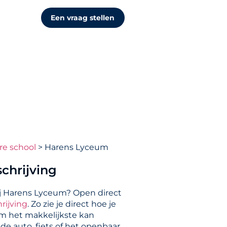
Een vraag stellen
re school
Harens Lyceum
chrijving
j Harens Lyceum? Open direct
rijving
. Zo zie je direct hoe je
m het makkelijkste kan
de auto, fiets of het openbaar