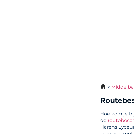
Middelba
Routebes
Hoe kom je bi
de
routebesch
Harens Lyceu
bereiken met 