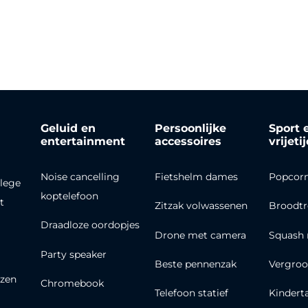
Geluid en
Persoonlijke
Sport 
entertainment
accessoires
vrijeti
Noise cancelling
Fietshelm dames
Popcor
lege
koptelefoon
t
Zitzak volwassenen
Broodt
Draadloze oordopjes
Drone met camera
Squash 
Party speaker
Beste pennenzak
Vergroo
zen
Chromebook
Telefoon statief
Kindert