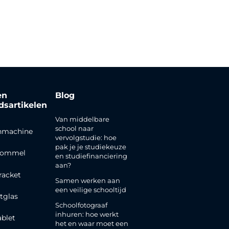
en
Blog
jdsartikelen
Van middelbare
school naar
nmachine
vervolgstudie: hoe
pak je je studiekeuze
rommel
en studiefinanciering
aan?
racket
Samen werken aan
een veilige schooltijd
tglas
Schoolfotograaf
inhuren: hoe werkt
ablet
het en waar moet een