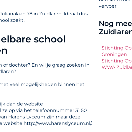
vervoer.
lianalaan 78 in Zuidlaren. Ideaal dus
hool zoekt.
Nog meer
Zuidlare
elbare school
en
Stichting O
Groningen
Stichting Op
 of dochter? En wil je graag zoeken in
WWA Zuidla
dlaren?
 met veel mogelijkheden binnen het
ijk dan de website
l ze op via het telefoonnummer 31 50
n van Harens Lyceum zijn maar deze
e website http://www.harenslyceum.nl/.