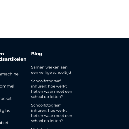
en
Blog
jdsartikelen
Samen werken aan
een veilige schooltijd
nmachine
Schoolfotograaf
rommel
inhuren: hoe werkt
het en waar moet een
school op letten?
racket
Schoolfotograaf
inhuren: hoe werkt
tglas
het en waar moet een
school op letten?
ablet