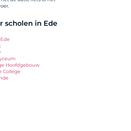
oer.
 scholen in Ede
 Ede
t
D
Lyceum
ege Hoofdgebouw
e College
nde