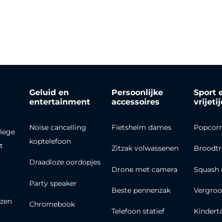
Geluid en
Persoonlijke
Sport 
entertainment
accessoires
vrijeti
Noise cancelling
Fietshelm dames
Popcor
lege
koptelefoon
t
Zitzak volwassenen
Broodt
Draadloze oordopjes
Drone met camera
Squash 
Party speaker
Beste pennenzak
Vergroo
zen
Chromebook
Telefoon statief
Kindert