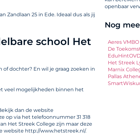
openbaar verv
 Zandlaan 25 in Ede. Ideaal dus als jij
Nog meer
elbare school Het
Aeres VMBO
De Toekoms
EduHintOV
Het Streek 
 of dochter? En wil je graag zoeken in
Marnix Coll
Pallas Athen
SmartWisku
et veel mogelijkheden binnen het
Bekijk dan de website
 ze op via het telefoonnummer 31 318
van Het Streek College zijn maar deze
e website http://www.hetstreek.nl/.