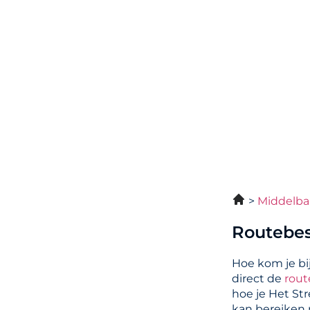
Middelba
Routebes
Hoe kom je bi
direct de
rout
hoe je Het St
kan bereiken m