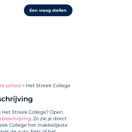
Een vraag stellen
re school
Het Streek College
chrijving
j Het Streek College? Open
ebeschrijving
. Zo zie je direct
reek College het makkelijkste
et de auto, fiets of het