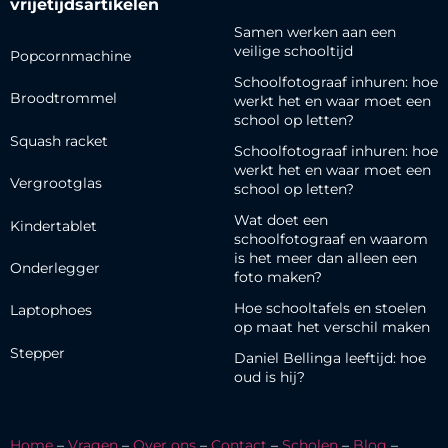
vrijetijdsartikelen
Samen werken aan een
veilige schooltijd
Popcornmachine
Schoolfotograaf inhuren: hoe
Broodtrommel
werkt het en waar moet een
school op letten?
Squash racket
Schoolfotograaf inhuren: hoe
werkt het en waar moet een
Vergrootglas
school op letten?
Wat doet een
Kindertablet
schoolfotograaf en waarom
is het meer dan alleen een
Onderlegger
foto maken?
Hoe schooltafels en stoelen
Laptophoes
op maat het verschil maken
Stepper
Daniel Bellinga leeftijd: hoe
oud is hij?
Home
–
Vragen
–
Over ons
–
Contact
–
Scholen
–
Blog
–