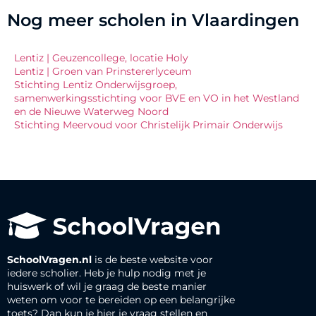
Nog meer scholen in Vlaardingen
Lentiz | Geuzencollege, locatie Holy
Lentiz | Groen van Prinstererlyceum
Stichting Lentiz Onderwijsgroep,
samenwerkingsstichting voor BVE en VO in het Westland
en de Nieuwe Waterweg Noord
Stichting Meervoud voor Christelijk Primair Onderwijs
SchoolVragen.nl
is de beste website voor
iedere scholier. Heb je hulp nodig met je
huiswerk of wil je graag de beste manier
weten om voor te bereiden op een belangrijke
toets? Dan kun je hier je vraag stellen en