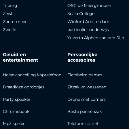
Tilburg
OSG de Meergronden
Zeist
Scala College
Zoetermeer
Winford Amsterdam –
Zwolle
particulier onderwijs
Yuverta Alphen aan den Rijn
Geluid en
Persoonlijke
entertainment
accessoires
Noise cancelling koptelefoon
Fietshelm dames
Draadloze oordopjes
Zitzak volwassenen
Party speaker
Drone met camera
Chromebook
Beste pennenzak
Mp3 speler
Telefoon statief