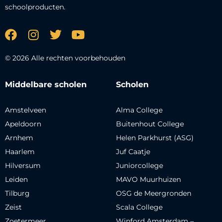
schoolproducten.
© 2026 Alle rechten voorbehouden
Middelbare scholen
Scholen
Amstelveen
Alma College
Apeldoorn
Buitenhout College
Arnhem
Helen Parkhurst (ASG)
Haarlem
Juf Caatje
Hilversum
Juniorcollege
Leiden
MAVO Muurhuizen
Tilburg
OSG de Meergronden
Zeist
Scala College
Zoetermeer
Winford Amsterdam –