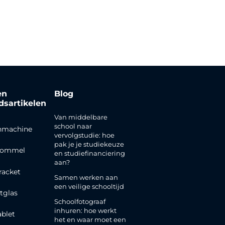
en
Blog
jdsartikelen
Van middelbare
school naar
nmachine
vervolgstudie: hoe
pak je je studiekeuze
rommel
en studiefinanciering
aan?
racket
Samen werken aan
een veilige schooltijd
tglas
Schoolfotograaf
inhuren: hoe werkt
ablet
het en waar moet een