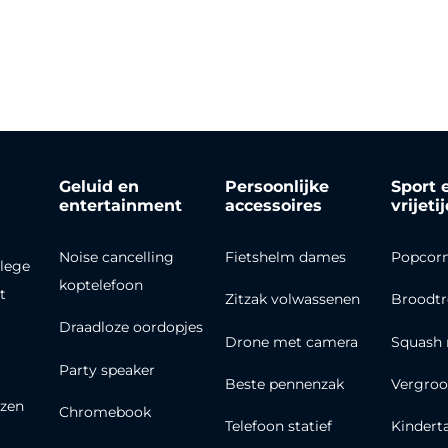
Geluid en
Persoonlijke
Sport 
entertainment
accessoires
vrijeti
Noise cancelling
Fietshelm dames
Popcor
lege
koptelefoon
t
Zitzak volwassenen
Broodt
Draadloze oordopjes
Drone met camera
Squash 
Party speaker
Beste pennenzak
Vergroo
zen
Chromebook
Telefoon statief
Kindert