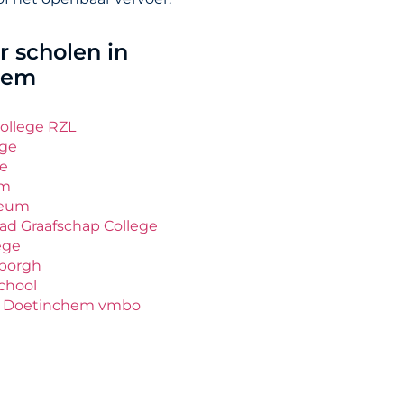
 scholen in
hem
ollege RZL
ege
ge
um
ceum
ad Graafschap College
ege
lborgh
chool
e Doetinchem vmbo