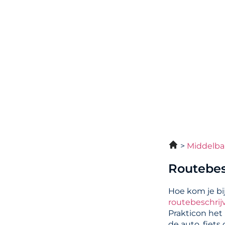
Middelba
Routebes
Hoe kom je bi
routebeschrij
Prakticon het
de auto, fiets