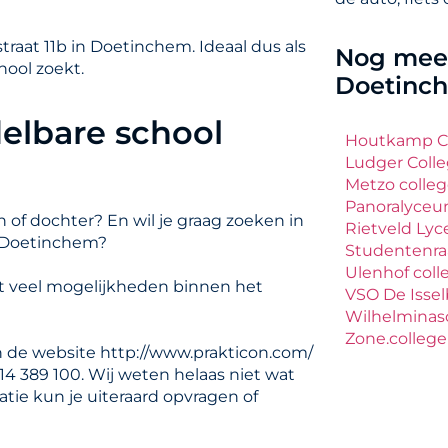
raat 11b in Doetinchem. Ideaal dus als
Nog meer
ool zoekt.
Doetinc
elbare school
Houtkamp C
Ludger Coll
Metzo colle
Panoralyce
 of dochter? En wil je graag zoeken in
Rietveld Ly
 Doetinchem?
Studentenra
Ulenhof coll
t veel mogelijkheden binnen het
VSO De Isse
Wilhelminas
Zone.colleg
n de website http://www.prakticon.com/
14 389 100. Wij weten helaas niet wat
tie kun je uiteraard opvragen of