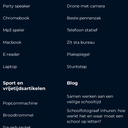
Party speaker
Drone met camera
Chromebook
Beste pennenzak
Mp3 speler
Telefoon statief
Macbook
Zit sta bureau
E-reader
Plakspiegel
Laptop
Stuntstep
Sport en
Blog
vrijetijdsartikelen
Samen werken aan een
veilige schooltijd
Popcornmachine
Schoolfotograaf inhuren: hoe
Broodtrommel
werkt het en waar moet een
school op letten?
Squash racket