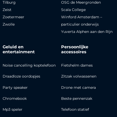
Tilburg
OSG de Meergronden
Zeist
Scala College
Zoetermeer
Winford Amsterdam –
Zwolle
particulier onderwijs
Yuverta Alphen aan den Rijn
Geluid en
Persoonlijke
entertainment
accessoires
Noise cancelling koptelefoon
Fietshelm dames
Draadloze oordopjes
Zitzak volwassenen
Party speaker
Drone met camera
Chromebook
Beste pennenzak
Mp3 speler
Telefoon statief