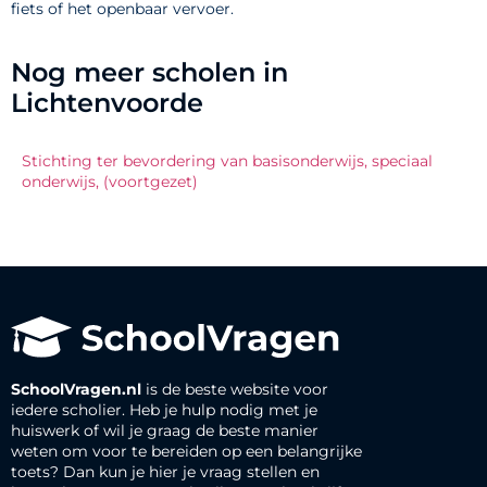
fiets of het openbaar vervoer.
Nog meer scholen in
Lichtenvoorde
Stichting ter bevordering van basisonderwijs, speciaal
onderwijs, (voortgezet)
SchoolVragen.nl
is de beste website voor
iedere scholier. Heb je hulp nodig met je
huiswerk of wil je graag de beste manier
weten om voor te bereiden op een belangrijke
toets? Dan kun je hier je vraag stellen en