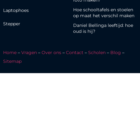
Hoe schooltafels en stoelen
Laptophoes
op maat het verschil maken
Stepper
Daniel Bellinga leeftijd: hoe
oud is hij?
Home
–
Vragen
–
Over ons
–
Contact
–
Scholen
–
Blog
–
Sitemap