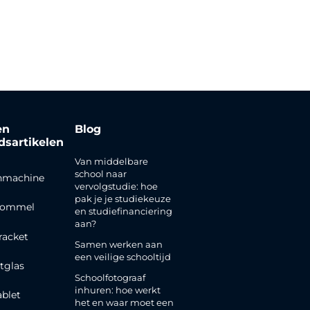
en
Blog
jdsartikelen
Van middelbare
school naar
nmachine
vervolgstudie: hoe
pak je je studiekeuze
rommel
en studiefinanciering
aan?
racket
Samen werken aan
een veilige schooltijd
tglas
Schoolfotograaf
inhuren: hoe werkt
ablet
het en waar moet een