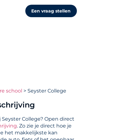
Een vraag stellen
re school
Seyster College
chrijving
j Seyster College? Open direct
rijving
. Zo zie je direct hoe je
ge het makkelijkste kan
de auto, fiets of het openbaar