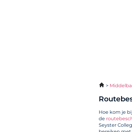
Middelba
Routebes
Hoe kom je bi
de
routebesch
Seyster Colle
bereiken met 