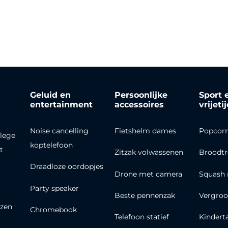
Geluid en
Persoonlijke
Sport 
entertainment
accessoires
vrijeti
Noise cancelling
Fietshelm dames
Popcor
lege
koptelefoon
t
Zitzak volwassenen
Broodt
Draadloze oordopjes
Drone met camera
Squash 
Party speaker
Beste pennenzak
Vergroo
zen
Chromebook
Telefoon statief
Kindert