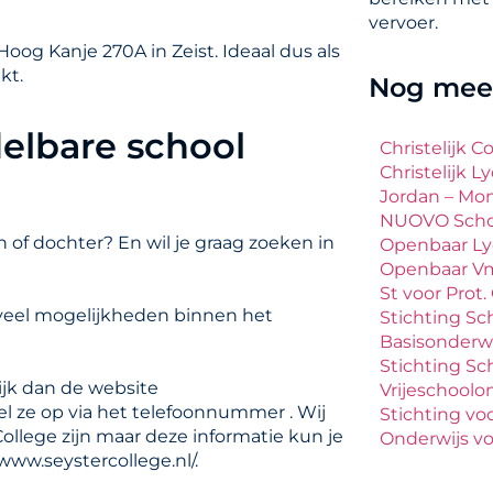
vervoer.
oog Kanje 270A in Zeist. Ideaal dus als
kt.
Nog meer
elbare school
Christelijk C
Christelijk 
Jordan – Mo
NUOVO Scho
 of dochter? En wil je graag zoeken in
Openbaar Ly
Openbaar Vm
St voor Prot
t veel mogelijkheden binnen het
Stichting Sch
Basisonderwi
Stichting S
ijk dan de website
Vrijeschoolo
bel ze op via het telefoonnummer . Wij
Stichting voo
ollege zijn maar deze informatie kun je
Onderwijs vo
www.seystercollege.nl/.