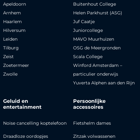
Apeldoorn
Buitenhout College
Arnhem
Helen Parkhurst (ASG)
Haarlem
Juf Caatje
Hilversum
Juniorcollege
Leiden
MAVO Muurhuizen
Tilburg
OSG de Meergronden
Zeist
Scala College
Zoetermeer
Winford Amsterdam –
Zwolle
particulier onderwijs
Yuverta Alphen aan den Rijn
Geluid en
Persoonlijke
entertainment
accessoires
Noise cancelling koptelefoon
Fietshelm dames
Draadloze oordopjes
Zitzak volwassenen