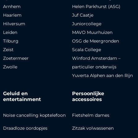
Arnhem
Helen Parkhurst (ASG)
Haarlem
Juf Caatje
Hilversum
Juniorcollege
Leiden
MAVO Muurhuizen
Tilburg
OSG de Meergronden
Zeist
Scala College
Zoetermeer
Winford Amsterdam –
Zwolle
particulier onderwijs
Yuverta Alphen aan den Rijn
Geluid en
Persoonlijke
entertainment
accessoires
Noise cancelling koptelefoon
Fietshelm dames
Draadloze oordopjes
Zitzak volwassenen