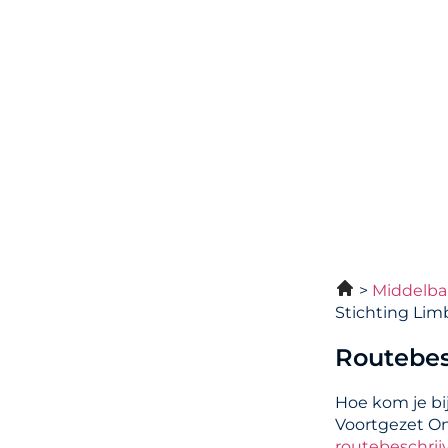
Middelba
Stichting Lim
Routebes
Hoe kom je bi
Voortgezet On
routebeschrij