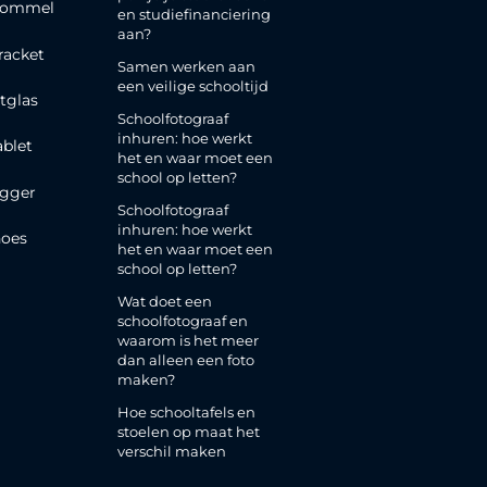
rommel
en studiefinanciering
aan?
racket
Samen werken aan
een veilige schooltijd
tglas
Schoolfotograaf
inhuren: hoe werkt
ablet
het en waar moet een
school op letten?
gger
Schoolfotograaf
inhuren: hoe werkt
oes
het en waar moet een
school op letten?
Wat doet een
schoolfotograaf en
waarom is het meer
dan alleen een foto
maken?
Hoe schooltafels en
stoelen op maat het
verschil maken