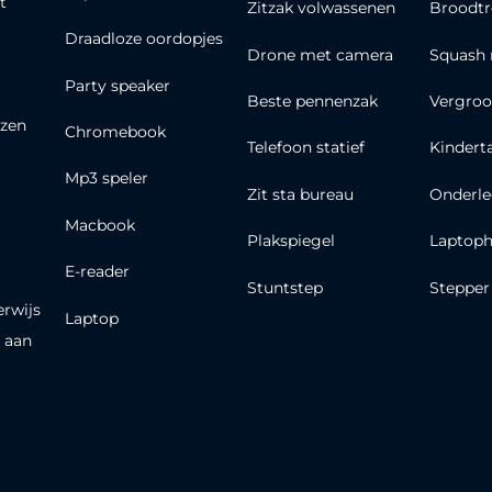
t
Zitzak volwassenen
Broodt
Draadloze oordopjes
Drone met camera
Squash 
Party speaker
Beste pennenzak
Vergroo
zen
Chromebook
Telefoon statief
Kindert
Mp3 speler
Zit sta bureau
Onderle
Macbook
Plakspiegel
Laptoph
E-reader
Stuntstep
Stepper
erwijs
Laptop
 aan