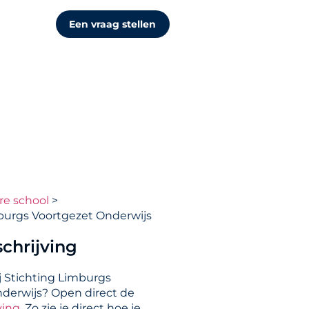
Een vraag stellen
re school
burgs Voortgezet Onderwijs
chrijving
j Stichting Limburgs
derwijs? Open direct de
ving
. Zo zie je direct hoe je