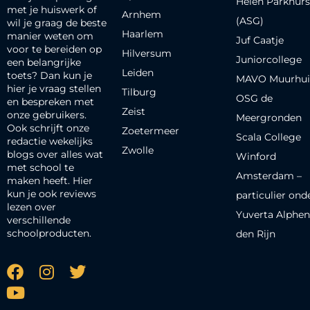
Helen Parkhurs
met je huiswerk of
Arnhem
(ASG)
wil je graag de beste
Haarlem
manier weten om
Juf Caatje
voor te bereiden op
Hilversum
Juniorcollege
een belangrijke
Leiden
toets? Dan kun je
MAVO Muurhui
hier je vraag stellen
Tilburg
OSG de
en bespreken met
Zeist
onze gebruikers.
Meergronden
Ook schrijft onze
Zoetermeer
Scala College
redactie wekelijks
Zwolle
blogs over alles wat
Winford
met school te
Amsterdam –
maken heeft. Hier
kun je ook reviews
particulier ond
lezen over
Yuverta Alphen
verschillende
schoolproducten.
den Rijn