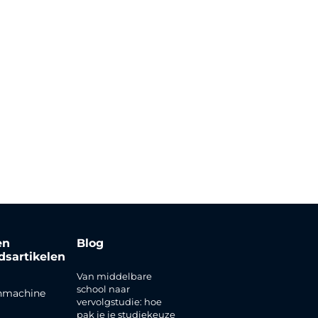
en
Blog
jdsartikelen
Van middelbare
school naar
nmachine
vervolgstudie: hoe
pak je je studiekeuze