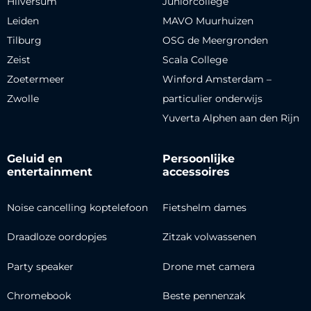
Hilversum
Juniorcollege
Leiden
MAVO Muurhuizen
Tilburg
OSG de Meergronden
Zeist
Scala College
Zoetermeer
Winford Amsterdam –
Zwolle
particulier onderwijs
Yuverta Alphen aan den Rijn
Geluid en
Persoonlijke
entertainment
accessoires
Noise cancelling koptelefoon
Fietshelm dames
Draadloze oordopjes
Zitzak volwassenen
Party speaker
Drone met camera
Chromebook
Beste pennenzak