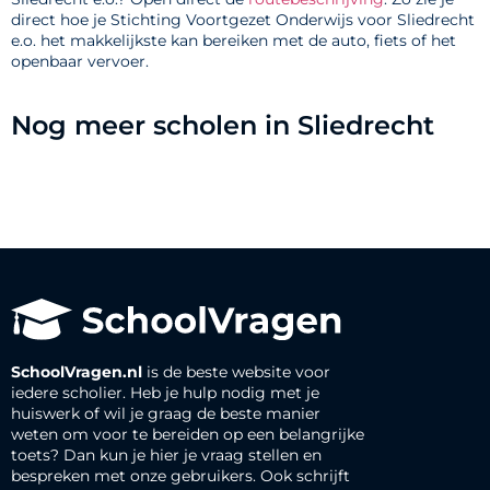
direct hoe je Stichting Voortgezet Onderwijs voor Sliedrecht
e.o. het makkelijkste kan bereiken met de auto, fiets of het
openbaar vervoer.
Nog meer scholen in Sliedrecht
SchoolVragen.nl
is de beste website voor
iedere scholier. Heb je hulp nodig met je
huiswerk of wil je graag de beste manier
weten om voor te bereiden op een belangrijke
toets? Dan kun je hier je vraag stellen en
bespreken met onze gebruikers. Ook schrijft