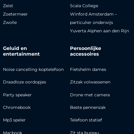
Zeist
Scala College
Zoetermeer
Winford Amsterdam –
Zwolle
particulier onderwijs
Yuverta Alphen aan den Rijn
Geluid en
Persoonlijke
entertainment
accessoires
Noise cancelling koptelefoon
Fietshelm dames
Draadloze oordopjes
Zitzak volwassenen
Party speaker
Drone met camera
Chromebook
Beste pennenzak
Mp3 speler
Telefoon statief
Macbook
Zit sta bureau