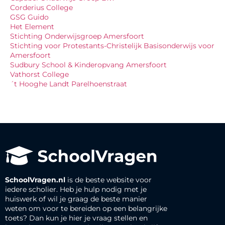
Corderius College
GSG Guido
Het Element
Stichting Onderwijsgroep Amersfoort
Stichting voor Protestants-Christelijk Basisonderwijs voor
Amersfoort
Sudbury School & Kinderopvang Amersfoort
Vathorst College
´t Hooghe Landt Parelhoenstraat
SchoolVragen.nl
is de beste website voor
iedere scholier. Heb je hulp nodig met je
huiswerk of wil je graag de beste manier
weten om voor te bereiden op een belangrijke
toets? Dan kun je hier je vraag stellen en