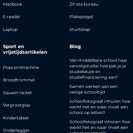
Macbook
Zit sta bureau
E-reader
Plakspiegel
Laptop
Stuntstep
Sport en
Blog
vrijetijdsartikelen
Van middelbare school naar
vervolgstudie: hoe pak je je
Popcornmachine
studiekeuze en
studiefinanciering aan?
Broodtrommel
Samen werken aan een
veilige schooltijd
Squash racket
Schoolfotograaf inhuren: hoe
Vergrootglas
werkt het en waar moet een
school op letten?
Kindertablet
Schoolfotograaf inhuren: hoe
werkt het en waar moet een
Onderlegger
school op letten?