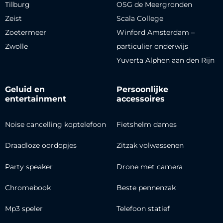
Tilburg
OSG de Meergronden
Zeist
Scala College
Zoetermeer
Winford Amsterdam –
Zwolle
particulier onderwijs
Yuverta Alphen aan den Rijn
Geluid en
Persoonlijke
entertainment
accessoires
Noise cancelling koptelefoon
Fietshelm dames
Draadloze oordopjes
Zitzak volwassenen
Party speaker
Drone met camera
Chromebook
Beste pennenzak
Mp3 speler
Telefoon statief