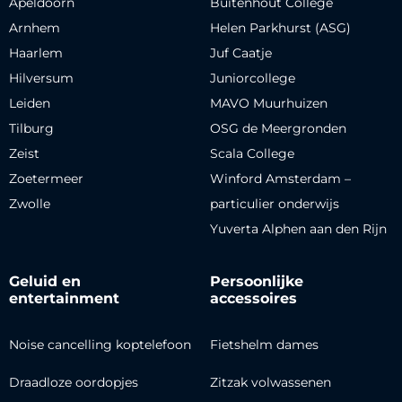
Apeldoorn
Buitenhout College
Arnhem
Helen Parkhurst (ASG)
Haarlem
Juf Caatje
Hilversum
Juniorcollege
Leiden
MAVO Muurhuizen
Tilburg
OSG de Meergronden
Zeist
Scala College
Zoetermeer
Winford Amsterdam –
Zwolle
particulier onderwijs
Yuverta Alphen aan den Rijn
Geluid en
Persoonlijke
entertainment
accessoires
Noise cancelling koptelefoon
Fietshelm dames
Draadloze oordopjes
Zitzak volwassenen