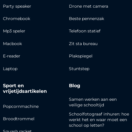
Party speaker
Drone met camera
Chromebook
Beste pennenzak
Mp3 speler
Telefoon statief
Macbook
Zit sta bureau
E-reader
Plakspiegel
Laptop
Stuntstep
Sport en
Blog
vrijetijdsartikelen
Samen werken aan een
veilige schooltijd
Popcornmachine
Schoolfotograaf inhuren: hoe
Broodtrommel
werkt het en waar moet een
school op letten?
Squash racket