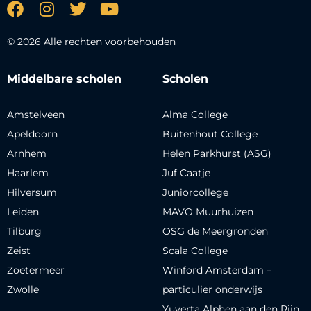
© 2026 Alle rechten voorbehouden
Middelbare scholen
Scholen
Amstelveen
Alma College
Apeldoorn
Buitenhout College
Arnhem
Helen Parkhurst (ASG)
Haarlem
Juf Caatje
Hilversum
Juniorcollege
Leiden
MAVO Muurhuizen
Tilburg
OSG de Meergronden
Zeist
Scala College
Zoetermeer
Winford Amsterdam –
Zwolle
particulier onderwijs
Yuverta Alphen aan den Rijn