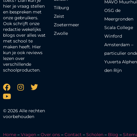
toets? Dan kun je
MAVO Muurhui
hier je vraag stellen
Tilburg
OSG de
en bespreken met
Zeist
onze gebruikers.
Meergronden
Ook schrijft onze
Zoetermeer
Scala College
redactie wekelijks
Zwolle
blogs over alles wat
Winford
met school te
Amsterdam –
maken heeft. Hier
kun je ook reviews
particulier ond
lezen over
Yuverta Alphen
verschillende
schoolproducten.
den Rijn
© 2026 Alle rechten
voorbehouden
Home
–
Vragen
–
Over ons
–
Contact
–
Scholen
–
Blog
–
Sitem