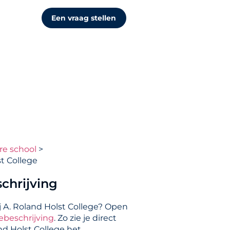
Een vraag stellen
re school
st College
chrijving
j A. Roland Holst College? Open
ebeschrijving
. Zo zie je direct
nd Holst College het