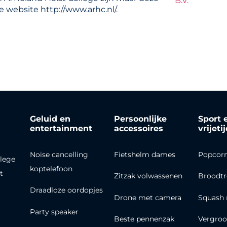
B.V.
 website http://www.arhc.nl/.
Geluid en
Persoonlijke
Sport 
entertainment
accessoires
vrijeti
Noise cancelling
Fietshelm dames
Popcor
lege
koptelefoon
t
Zitzak volwassenen
Broodt
Draadloze oordopjes
Drone met camera
Squash 
Party speaker
Beste pennenzak
Vergroo