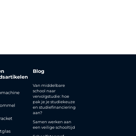
en
Blog
jdsartikelen
Van middelbare
school naar
nmachine
vervolgstudie: hoe
pak je je studiekeuze
rommel
en studiefinanciering
aan?
racket
Samen werken aan
een veilige schooltijd
tglas