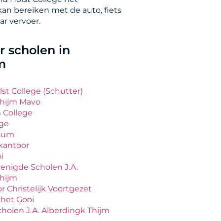
kan bereiken met de auto, fiets
ar vervoer.
 scholen in
m
lst College (Schutter)
Thijm Mavo
 College
ege
rsum
kantoor
i
renigde Scholen J.A.
Thijm
r Christelijk Voortgezet
 het Gooi
holen J.A. Alberdingk Thijm