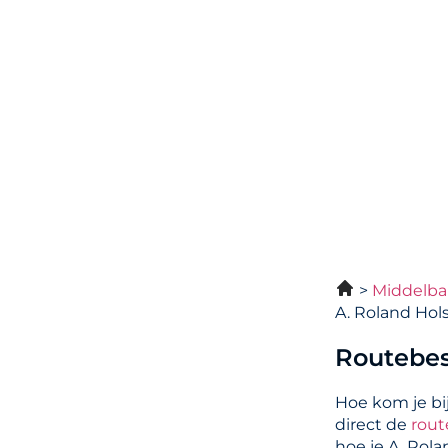
Middelba
A. Roland Hol
Routebes
Hoe kom je bi
direct de
rout
hoe je A. Rola