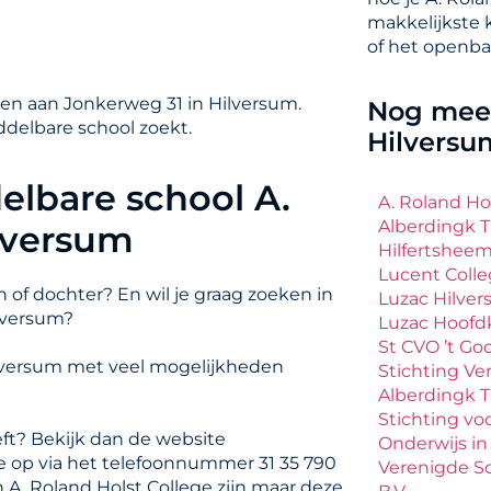
makkelijkste 
of het openba
gen aan Jonkerweg 31 in Hilversum.
Nog meer
ddelbare school zoekt.
Hilversu
elbare school A.
A. Roland Ho
Alberdingk 
ilversum
Hilfertsheem
Lucent Coll
 of dochter? En wil je graag zoeken in
Luzac Hilve
lversum?
Luzac Hoofd
St CVO ’t Goo
Hilversum met veel mogelijkheden
Stichting Ve
Alberdingk 
Stichting voo
eft? Bekijk dan de website
Onderwijs in
 ze op via het telefoonnummer 31 35 790
Verenigde Sc
 A. Roland Holst College zijn maar deze