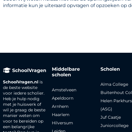
informatie kun je uiteraard opvragen of opzoeken op de
Middelbare
Scholen
scholen
SchoolVragen.nl
is
Alma College
de beste website
Amstelveen
Buitenhout Col
voor iedere scholier.
Apeldoorn
Heb je hulp nodig
Helen Parkhurs
met je huiswerk of
Arnhem
(ASG)
wil je graag de beste
Haarlem
manier weten om
Juf Caatje
voor te bereiden op
Hilversum
Juniorcollege
een belangrijke
Leiden