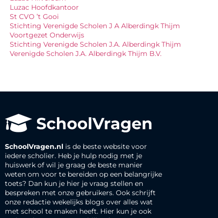
Luzac Hoofdkantoor
St CVO ’t Gooi
Stichting Verenigde Scholen J A Alberdingk Thijm
Voortgezet Onderwijs
Stichting Verenigde Scholen J.A. Alberdingk Thijm
Verenigde Scholen J.A. Alberdingk Thijm B.V.
SchoolVragen.nl
is de beste website voor
iedere scholier. Heb je hulp nodig met je
huiswerk of wil je graag de beste manier
weten om voor te bereiden op een belangrijke
toets? Dan kun je hier je vraag stellen en
bespreken met onze gebruikers. Ook schrijft
onze redactie wekelijks blogs over alles wat
met school te maken heeft. Hier kun je ook