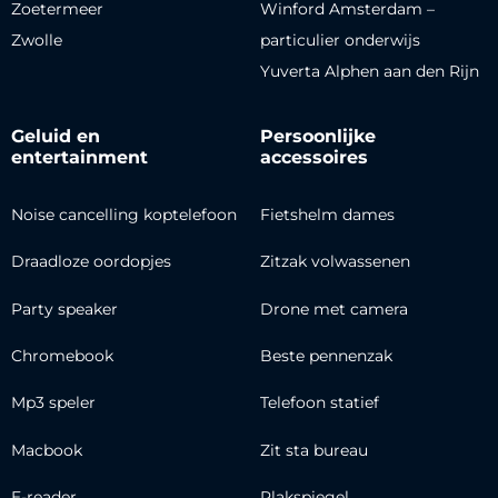
Zoetermeer
Winford Amsterdam –
Zwolle
particulier onderwijs
Yuverta Alphen aan den Rijn
Geluid en
Persoonlijke
entertainment
accessoires
Noise cancelling koptelefoon
Fietshelm dames
Draadloze oordopjes
Zitzak volwassenen
Party speaker
Drone met camera
Chromebook
Beste pennenzak
Mp3 speler
Telefoon statief
Macbook
Zit sta bureau
E-reader
Plakspiegel